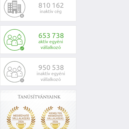
8
1
0
1
6
2
inaktív cég
6
5
3
7
3
8
aktív egyéni
vállalkozó
9
5
0
5
3
8
inaktív egyéni
vállalkozó
Tanúsítványaink