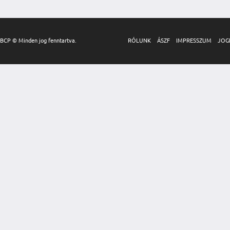
BCP © Minden jog fenntartva.
RÓLUNK
ÁSZF
IMPRESSZUM
JOG