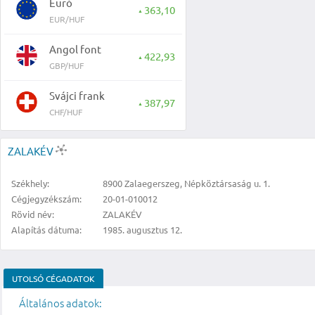
Euró
363,10
▲
EUR/HUF
Angol font
422,93
▲
GBP/HUF
Svájci frank
387,97
▲
CHF/HUF
ZALAKÉV
Székhely:
8900 Zalaegerszeg, Népköztársaság u. 1.
Cégjegyzékszám:
20-01-010012
Rövid név:
ZALAKÉV
Alapítás dátuma:
1985. augusztus 12.
UTOLSÓ CÉGADATOK
Általános adatok: