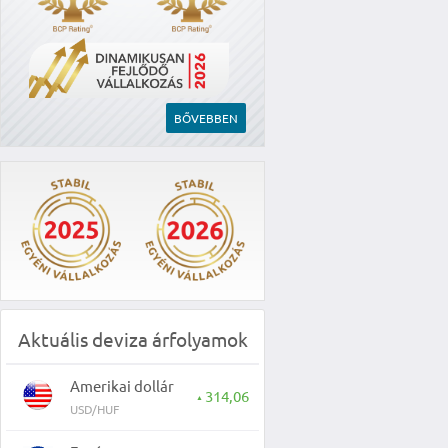
BŐVEBBEN
Aktuális deviza árfolyamok
Amerikai dollár
314,06
▲
USD/HUF