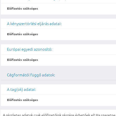
Előfizetés szükséges
A kényszertörlési eljárás adatai:
Előfizetés szükséges
Európai egyedi azonosító:
Előfizetés szükséges
Cégformától függő adatok:
A tag(ok) adatai:
Előfizetés szükséges
A részletes adatok csak előfizetőink részére érhetőek el! Ha szeretne r