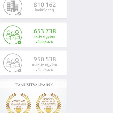
8
1
0
1
6
2
inaktív cég
6
5
3
7
3
8
aktív egyéni
vállalkozó
9
5
0
5
3
8
inaktív egyéni
vállalkozó
Tanúsítványaink