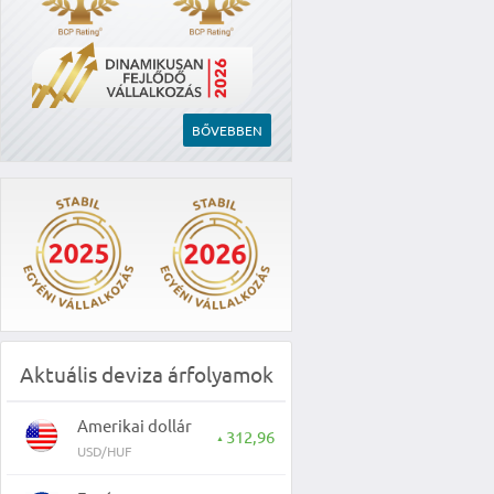
BŐVEBBEN
Aktuális deviza árfolyamok
Amerikai dollár
312,96
▲
USD/HUF