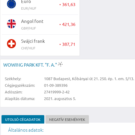
Euró
361,63
▼
EUR/HUF
Angol font
421,36
▼
GBP/HUF
Svájci frank
387,71
▼
CHF/HUF
WOWING PARK KFT. "F. A."
Székhely:
1087 Budapest, Kőbányai út 21. 250. ép. 1. em. 5/13.
Cégjegyzékszám:
01-09-389396
Adószám:
27419999-2-42
Alapítás dátuma:
2021. augusztus 5.
UTOLSÓ CÉGADATOK
NEGATÍV ESEMÉNYEK
Általános adatok: