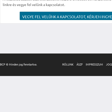
linkre és vegye fel velünk a kapcsolatot.
VEGYE FEL VELÜNK A KAPCSOLATOT, KÉRJEN INGYE
BCP © Minden jog fenntartva.
RÓLUNK
ÁSZF
IMPRESSZUM
JOG