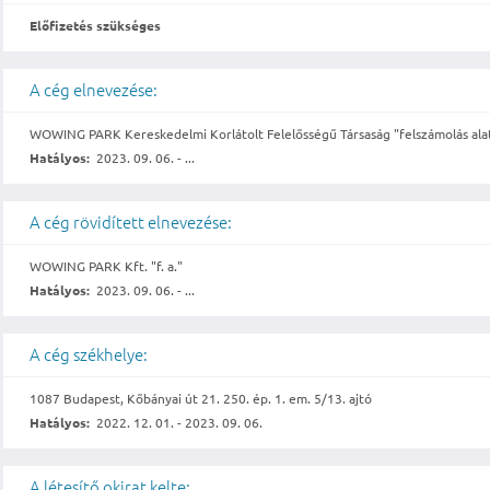
Előfizetés szükséges
A cég elnevezése:
WOWING PARK Kereskedelmi Korlátolt Felelősségű Társaság "felszámolás ala
Hatályos:
2023. 09. 06. - ...
A cég rövidített elnevezése:
WOWING PARK Kft. "f. a."
Hatályos:
2023. 09. 06. - ...
A cég székhelye:
1087 Budapest, Kőbányai út 21. 250. ép. 1. em. 5/13. ajtó
Hatályos:
2022. 12. 01. - 2023. 09. 06.
A létesítő okirat kelte: