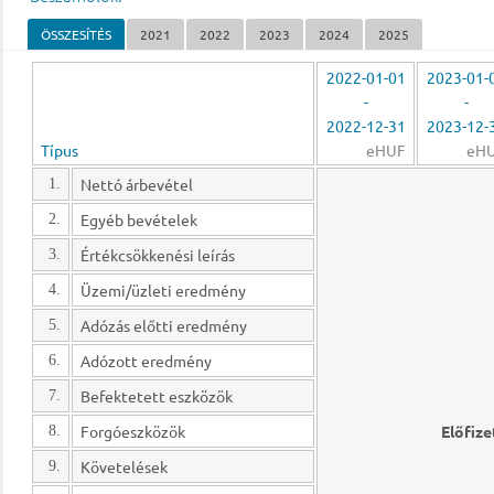
ÖSSZESÍTÉS
2021
2022
2023
2024
2025
2022-01-01
2023-01-
-
-
2022-12-31
2023-12-
Típus
eHUF
eH
Nettó árbevétel
1.
Egyéb bevételek
2.
Értékcsökkenési leírás
3.
Üzemi/üzleti eredmény
4.
Adózás előtti eredmény
5.
Adózott eredmény
6.
Befektetett eszközök
7.
Forgóeszközök
Előfize
8.
Követelések
9.