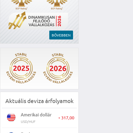
BŐVEBBEN
Aktuális deviza árfolyamok
Amerikai dollár
317,00
▼
USD/HUF