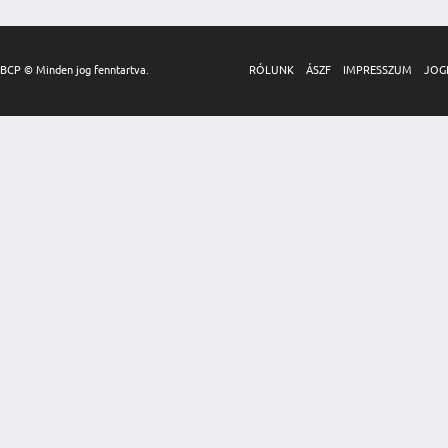
BCP © Minden jog fenntartva.
RÓLUNK
ÁSZF
IMPRESSZUM
JOG