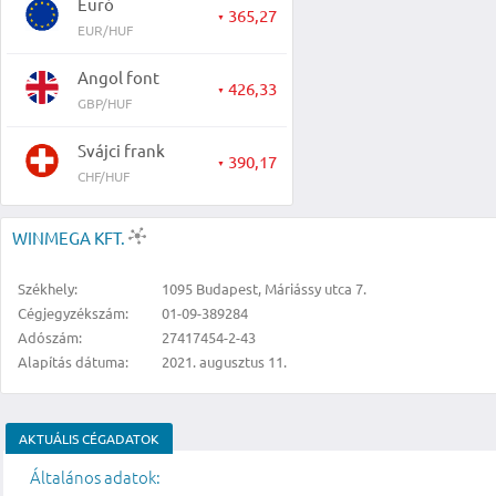
Euró
365,27
▼
EUR/HUF
Angol font
426,33
▼
GBP/HUF
Svájci frank
390,17
▼
CHF/HUF
WINMEGA KFT.
Székhely:
1095 Budapest, Máriássy utca 7.
Cégjegyzékszám:
01-09-389284
Adószám:
27417454-2-43
Alapítás dátuma:
2021. augusztus 11.
AKTUÁLIS CÉGADATOK
Általános adatok: