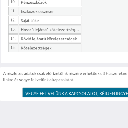
Pénzeszközök
10.
Eszközök összesen
11.
Saját tőke
12.
Hosszú lejáratú kötelezettségek
13.
Rövid lejáratú kötelezettségek
14.
Kötelezettségek
15.
A részletes adatok csak előfizetőink részére érhetőek el! Ha szeretne r
linkre és vegye fel velünk a kapcsolatot.
VEGYE FEL VELÜNK A KAPCSOLATOT, KÉRJEN INGYE