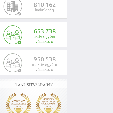
8
1
0
1
6
2
inaktív cég
6
5
3
7
3
8
aktív egyéni
vállalkozó
9
5
0
5
3
8
inaktív egyéni
vállalkozó
Tanúsítványaink