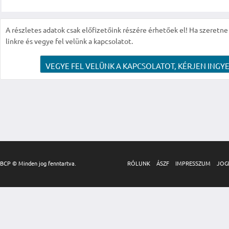
A részletes adatok csak előfizetőink részére érhetőek el! Ha szeretne r
linkre és vegye fel velünk a kapcsolatot.
VEGYE FEL VELÜNK A KAPCSOLATOT, KÉRJEN INGYE
BCP © Minden jog fenntartva.
RÓLUNK
ÁSZF
IMPRESSZUM
JOG