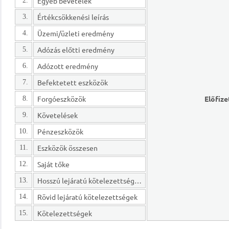
Egyéb bevételek
2.
Értékcsökkenési leírás
3.
Üzemi/üzleti eredmény
4.
Adózás előtti eredmény
5.
Adózott eredmény
6.
Befektetett eszközök
7.
Forgóeszközök
Előfize
8.
Követelések
9.
Pénzeszközök
10.
Eszközök összesen
11.
Saját tőke
12.
Hosszú lejáratú kötelezettségek
13.
Rövid lejáratú kötelezettségek
14.
Kötelezettségek
15.