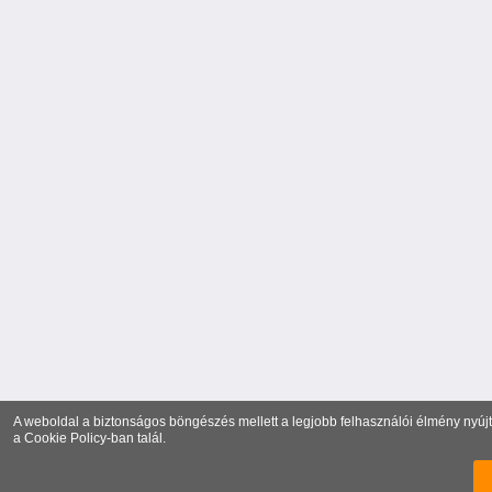
A weboldal a biztonságos böngészés mellett a legjobb felhasználói élmény nyújtá
a
Cookie Policy
-ban talál.