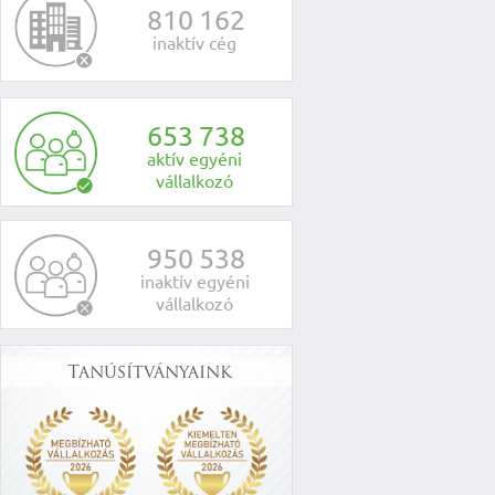
8
1
0
1
6
2
inaktív cég
6
5
3
7
3
8
aktív egyéni
vállalkozó
9
5
0
5
3
8
inaktív egyéni
vállalkozó
Tanúsítványaink