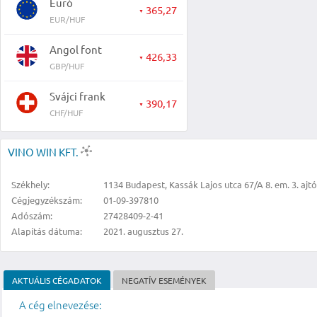
Euró
365,27
▼
EUR/HUF
Angol font
426,33
▼
GBP/HUF
Svájci frank
390,17
▼
CHF/HUF
VINO WIN KFT.
Székhely:
1134 Budapest, Kassák Lajos utca 67/A 8. em. 3. ajtó
Cégjegyzékszám:
01-09-397810
Adószám:
27428409-2-41
Alapítás dátuma:
2021. augusztus 27.
AKTUÁLIS CÉGADATOK
NEGATÍV ESEMÉNYEK
A cég elnevezése: