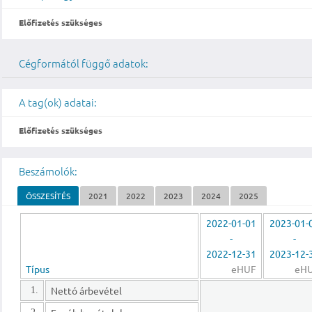
Előfizetés szükséges
Cégformától függő adatok:
A tag(ok) adatai:
Előfizetés szükséges
Beszámolók:
ÖSSZESÍTÉS
2021
2022
2023
2024
2025
2022-01-01
2023-01-
-
-
2022-12-31
2023-12-
Típus
eHUF
eH
Nettó árbevétel
1.