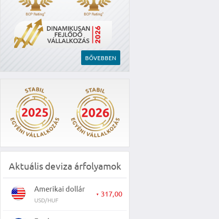
BŐVEBBEN
Aktuális deviza árfolyamok
Amerikai dollár
317,00
▼
USD/HUF