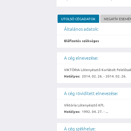
UTOLSÓ CÉGADATOK
NEGATÍV ESEMÉ
Általános adatok:
Előfizetés szükséges
A cég elnevezése:
VIKTÓRIA Lótenyésztő Korlátolt Felelőssé
Hatályos:
2014. 02. 26. - 2014. 02. 26.
A cég rövidített elnevezése:
Viktória Lótenyésztő Kft.
Hatályos:
1992. 04. 27. - ...
A cég székhelye: