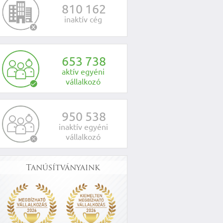
8
1
0
1
6
2
inaktív cég
6
5
3
7
3
8
aktív egyéni
vállalkozó
9
5
0
5
3
8
inaktív egyéni
vállalkozó
Tanúsítványaink