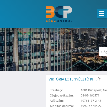
K
A részletes kereső csak belépett felha
VIKTÓRIA LÓTENYÉSZTŐ KFT.
Székhely:
1081 Budapest, Nép
Cégjegyzékszám:
01-09-166571
Adószám:
10761177-2-42
Alapítás dátuma:
1992. április 27.