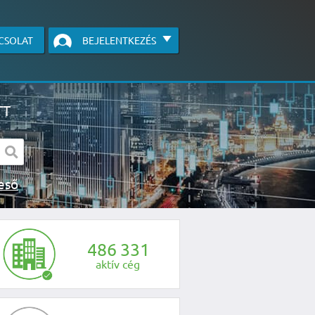
CSOLAT
BEJELENTKEZÉS
TT
s kereső
egye fel velünk a kapcsolatot az alábbi
4
8
6
3
3
1
aktív cég