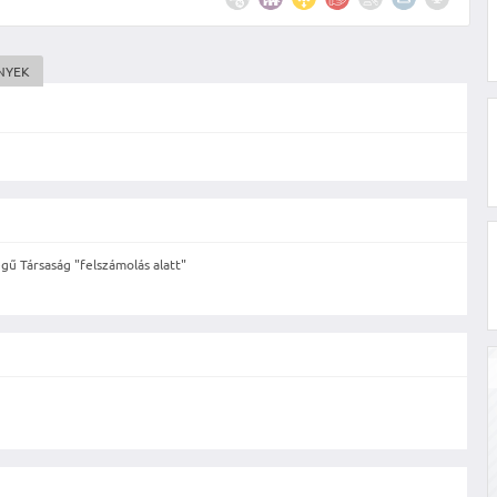
NYEK
gű Társaság "felszámolás alatt"