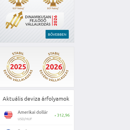
BŐVEBBEN
Aktuális deviza árfolyamok
Amerikai dollár
312,96
▲
USD/HUF