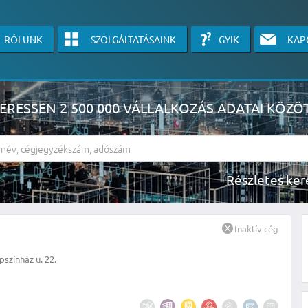
RÓLUNK
SZOLGÁLTATÁSAINK
GYIK
KAP
ERESSEN 2 500 000 VÁLLALKOZÁS ADATAI KÖZÖ
Részlete
sználók számára érhető el, használatához kérjük jelentkezzen be, vagy v
Inaktív cég
linkre kattinva!
színház u. 22.
KÉRJEN INGYENES ÁRAJÁNLATOT IDE KATTINTVA!