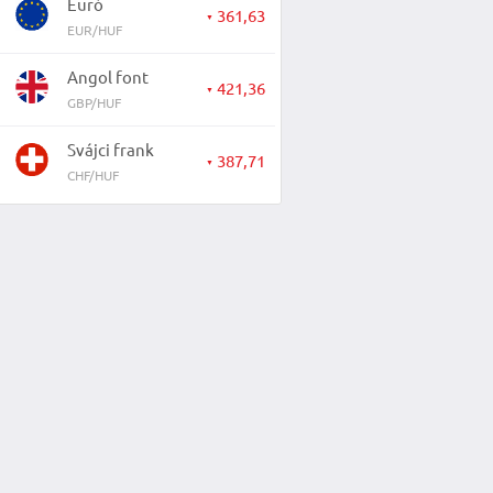
Euró
361,63
▼
EUR/HUF
Angol font
421,36
▼
GBP/HUF
Svájci frank
387,71
▼
CHF/HUF