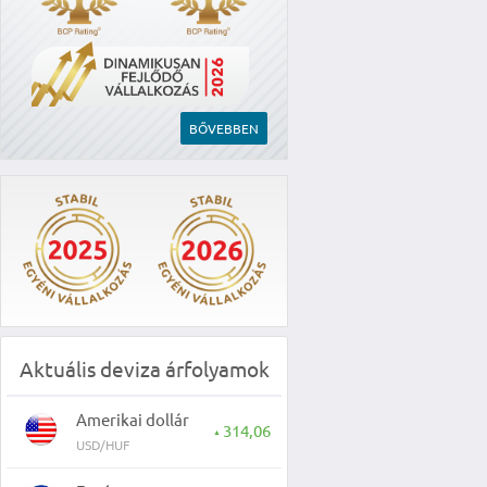
BŐVEBBEN
Aktuális deviza árfolyamok
Amerikai dollár
314,06
▲
USD/HUF