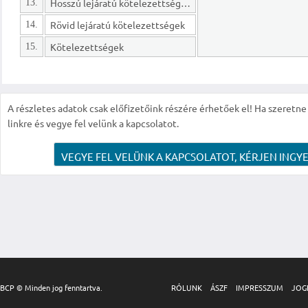
Hosszú lejáratú kötelezettségek
13.
Rövid lejáratú kötelezettségek
14.
Kötelezettségek
15.
A részletes adatok csak előfizetőink részére érhetőek el! Ha szeretne r
linkre és vegye fel velünk a kapcsolatot.
VEGYE FEL VELÜNK A KAPCSOLATOT, KÉRJEN INGYE
BCP © Minden jog fenntartva.
RÓLUNK
ÁSZF
IMPRESSZUM
JOG