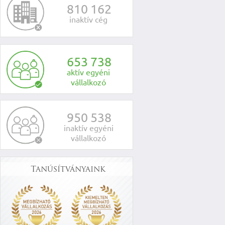
8
1
0
1
6
2
inaktív cég
6
5
3
7
3
8
aktív egyéni
vállalkozó
9
5
0
5
3
8
inaktív egyéni
vállalkozó
Tanúsítványaink