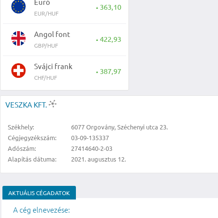
Euró
363,10
▲
EUR/HUF
Angol font
422,93
▲
GBP/HUF
Svájci frank
387,97
▲
CHF/HUF
VESZKA KFT.
Székhely:
6077 Orgovány, Széchenyi utca 23.
Cégjegyzékszám:
03-09-135337
Adószám:
27414640-2-03
Alapítás dátuma:
2021. augusztus 12.
AKTUÁLIS CÉGADATOK
A cég elnevezése: