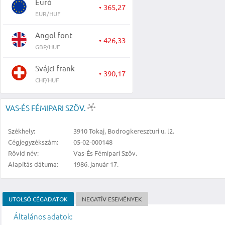
Euró
365,27
▼
EUR/HUF
Angol font
426,33
▼
GBP/HUF
Svájci frank
390,17
▼
CHF/HUF
VAS-ÉS FÉMIPARI SZÖV.
Székhely:
3910 Tokaj, Bodrogkereszturi u. l2.
Cégjegyzékszám:
05-02-000148
Rövid név:
Vas-És Fémipari Szöv.
Alapítás dátuma:
1986. január 17.
UTOLSÓ CÉGADATOK
NEGATÍV ESEMÉNYEK
Általános adatok: