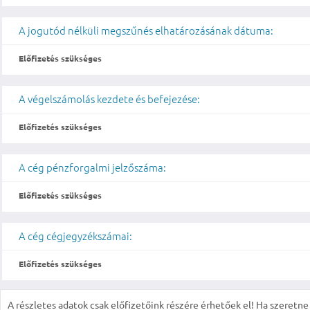
A jogutód nélküli megszűnés elhatározásának dátuma:
Előfizetés szükséges
A végelszámolás kezdete és befejezése:
Előfizetés szükséges
A cég pénzforgalmi jelzőszáma:
Előfizetés szükséges
A cég cégjegyzékszámai:
Előfizetés szükséges
A részletes adatok csak előfizetőink részére érhetőek el! Ha szeretne r