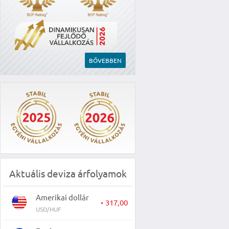
BŐVEBBEN
Aktuális deviza árfolyamok
Amerikai dollár
317,00
▼
USD/HUF