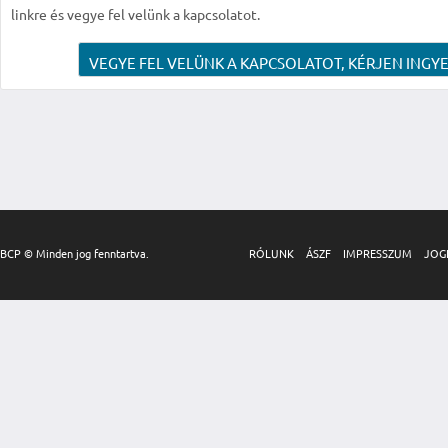
linkre és vegye fel velünk a kapcsolatot.
VEGYE FEL VELÜNK A KAPCSOLATOT, KÉRJEN INGYE
BCP © Minden jog fenntartva.
RÓLUNK
ÁSZF
IMPRESSZUM
JOG