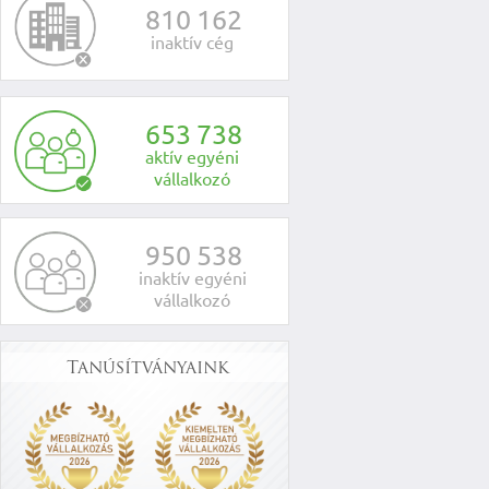
8
1
0
1
6
2
inaktív cég
6
5
3
7
3
8
aktív egyéni
vállalkozó
9
5
0
5
3
8
inaktív egyéni
vállalkozó
Tanúsítványaink