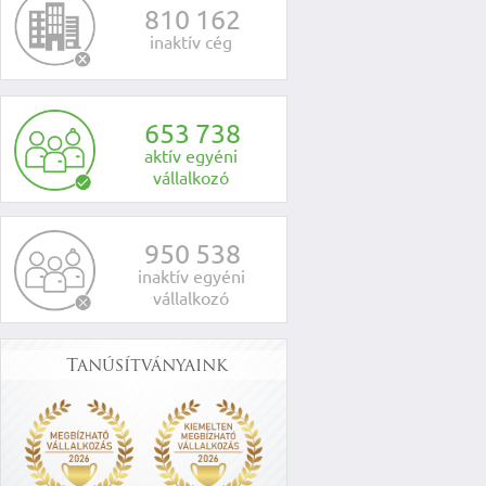
8
1
0
1
6
2
inaktív cég
6
5
3
7
3
8
aktív egyéni
vállalkozó
9
5
0
5
3
8
inaktív egyéni
vállalkozó
Tanúsítványaink