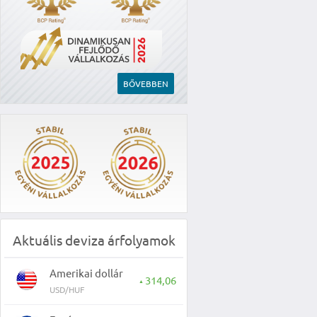
BŐVEBBEN
Aktuális deviza árfolyamok
Amerikai dollár
314,06
▲
USD/HUF