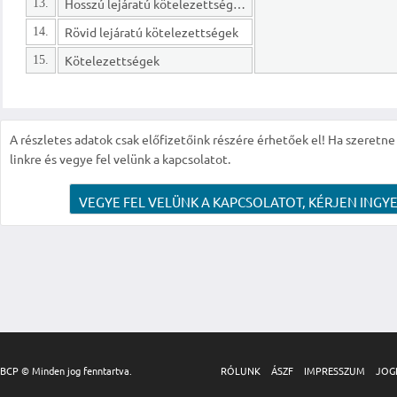
Hosszú lejáratú kötelezettségek
13.
Rövid lejáratú kötelezettségek
14.
Kötelezettségek
15.
A részletes adatok csak előfizetőink részére érhetőek el! Ha szeretne r
linkre és vegye fel velünk a kapcsolatot.
VEGYE FEL VELÜNK A KAPCSOLATOT, KÉRJEN INGYE
BCP © Minden jog fenntartva.
RÓLUNK
ÁSZF
IMPRESSZUM
JOG