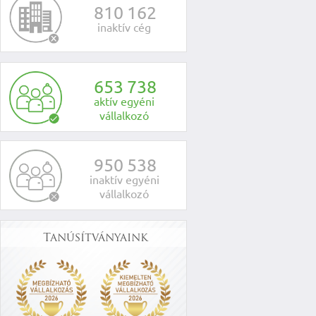
8
1
0
1
6
2
inaktív cég
6
5
3
7
3
8
aktív egyéni
vállalkozó
9
5
0
5
3
8
inaktív egyéni
vállalkozó
Tanúsítványaink