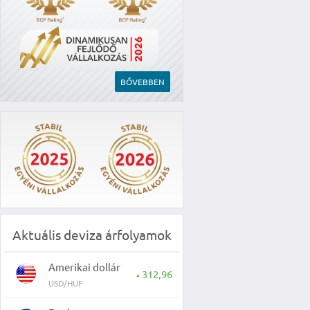
BŐVEBBEN
Aktuális deviza árfolyamok
Amerikai dollár
312,96
▲
USD/HUF