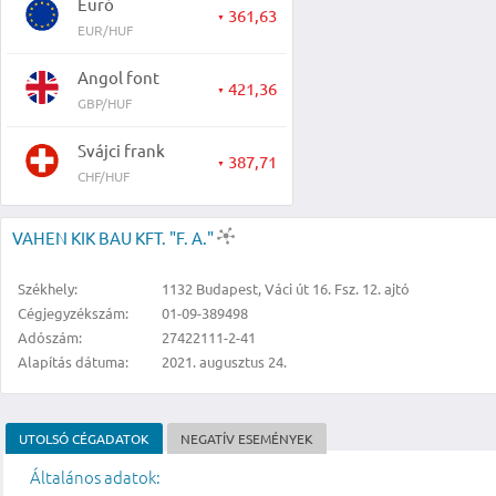
Euró
361,63
▼
EUR/HUF
Angol font
421,36
▼
GBP/HUF
Svájci frank
387,71
▼
CHF/HUF
VAHEN KIK BAU KFT. "F. A."
Székhely:
1132 Budapest, Váci út 16. Fsz. 12. ajtó
Cégjegyzékszám:
01-09-389498
Adószám:
27422111-2-41
Alapítás dátuma:
2021. augusztus 24.
UTOLSÓ CÉGADATOK
NEGATÍV ESEMÉNYEK
Általános adatok: