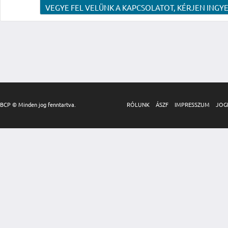
VEGYE FEL VELÜNK A KAPCSOLATOT, KÉRJEN INGYE
BCP © Minden jog fenntartva.
RÓLUNK
ÁSZF
IMPRESSZUM
JOG