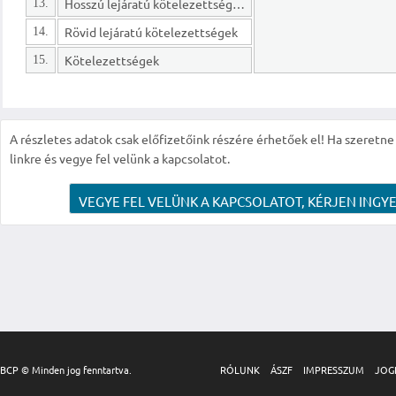
Hosszú lejáratú kötelezettségek
13.
Rövid lejáratú kötelezettségek
14.
Kötelezettségek
15.
A részletes adatok csak előfizetőink részére érhetőek el! Ha szeretne r
linkre és vegye fel velünk a kapcsolatot.
VEGYE FEL VELÜNK A KAPCSOLATOT, KÉRJEN INGYE
BCP © Minden jog fenntartva.
RÓLUNK
ÁSZF
IMPRESSZUM
JOG