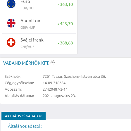
Euró
363,10
▲
EUR/HUF
Angol font
423,70
▲
GBP/HUF
Svájci frank
388,68
▲
CHF/HUF
VABAND MÉRNÖK KFT.
Székhely:
7261 Taszár, Széchenyi István utca 36.
Cégjegyzékszám:
14-09-318634
Adószám:
27420487-2-14
Alapítás dátuma:
2021. augusztus 23.
AKTUÁLIS CÉGADATOK
Általános adatok: