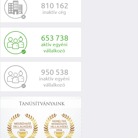
8
1
0
1
6
2
inaktív cég
6
5
3
7
3
8
aktív egyéni
vállalkozó
9
5
0
5
3
8
inaktív egyéni
vállalkozó
Tanúsítványaink