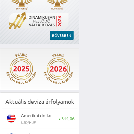
BŐVEBBEN
Aktuális deviza árfolyamok
Amerikai dollár
314,06
▲
USD/HUF