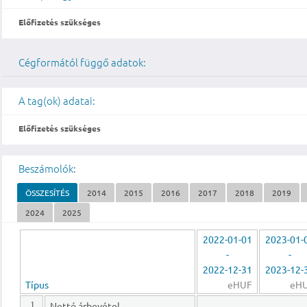
Előfizetés szükséges
Cégformától függő adatok:
A tag(ok) adatai:
Előfizetés szükséges
Beszámolók:
ÖSSZESÍTÉS
2014
2015
2016
2017
2018
2019
2024
2025
2022-01-01
2023-01-
-
-
2022-12-31
2023-12-
Típus
eHUF
eH
Nettó árbevétel
1.