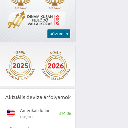
BŐVEBBEN
Aktuális deviza árfolyamok
Amerikai dollár
314,06
▲
USD/HUF