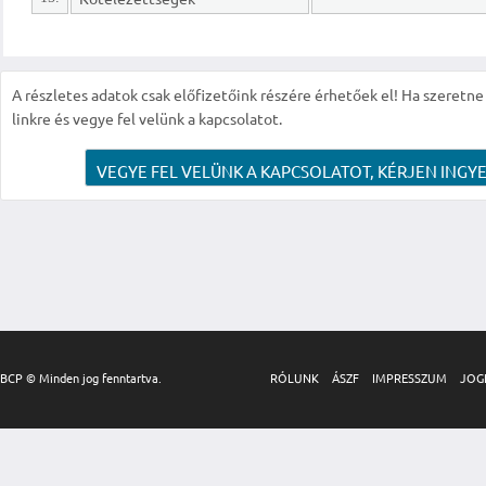
A részletes adatok csak előfizetőink részére érhetőek el! Ha szeretne r
linkre és vegye fel velünk a kapcsolatot.
VEGYE FEL VELÜNK A KAPCSOLATOT, KÉRJEN INGYE
BCP © Minden jog fenntartva.
RÓLUNK
ÁSZF
IMPRESSZUM
JOG