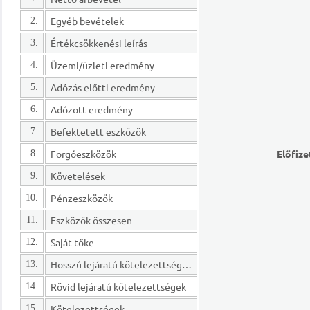
Egyéb bevételek
2.
Értékcsökkenési leírás
3.
Üzemi/üzleti eredmény
4.
Adózás előtti eredmény
5.
Adózott eredmény
6.
Befektetett eszközök
7.
Forgóeszközök
Előfize
8.
Követelések
9.
Pénzeszközök
10.
Eszközök összesen
11.
Saját tőke
12.
Hosszú lejáratú kötelezettségek
13.
Rövid lejáratú kötelezettségek
14.
Kötelezettségek
15.