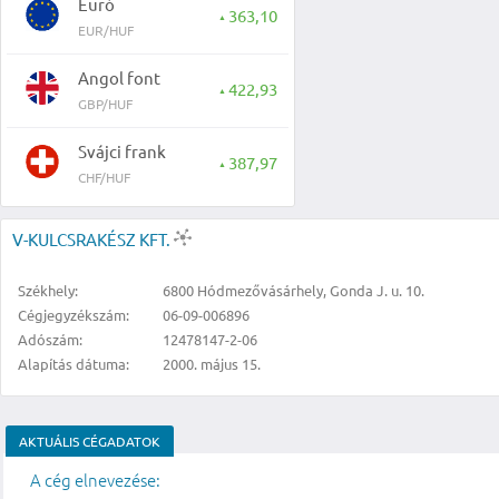
Euró
363,10
▲
EUR/HUF
Angol font
422,93
▲
GBP/HUF
Svájci frank
387,97
▲
CHF/HUF
V-KULCSRAKÉSZ KFT.
Székhely:
6800 Hódmezővásárhely, Gonda J. u. 10.
Cégjegyzékszám:
06-09-006896
Adószám:
12478147-2-06
Alapítás dátuma:
2000. május 15.
AKTUÁLIS CÉGADATOK
A cég elnevezése: