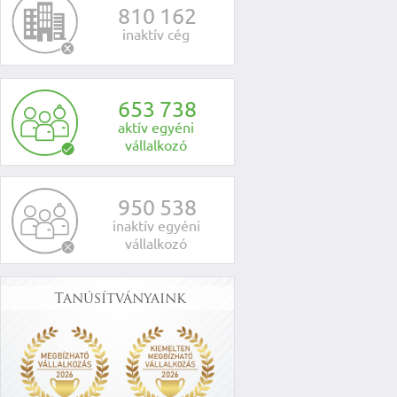
8
1
0
1
6
2
inaktív cég
6
5
3
7
3
8
aktív egyéni
vállalkozó
9
5
0
5
3
8
inaktív egyéni
vállalkozó
Tanúsítványaink