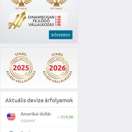
BŐVEBBEN
Aktuális deviza árfolyamok
Amerikai dollár
314,06
▲
USD/HUF