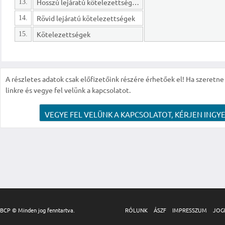
Hosszú lejáratú kötelezettségek
13.
Rövid lejáratú kötelezettségek
14.
Kötelezettségek
15.
A részletes adatok csak előfizetőink részére érhetőek el! Ha szeretne r
linkre és vegye fel velünk a kapcsolatot.
VEGYE FEL VELÜNK A KAPCSOLATOT, KÉRJEN INGYE
BCP © Minden jog fenntartva.
RÓLUNK
ÁSZF
IMPRESSZUM
JOG