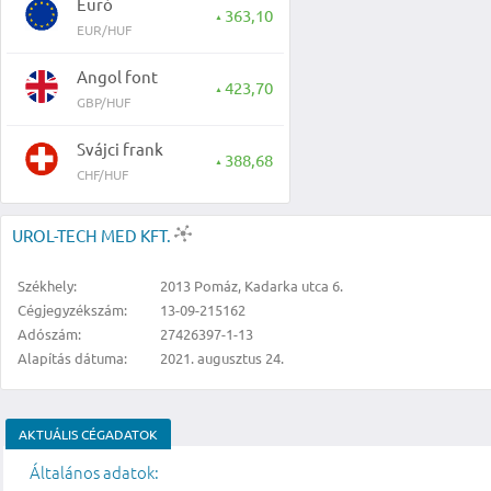
Euró
363,10
▲
EUR/HUF
Angol font
423,70
▲
GBP/HUF
Svájci frank
388,68
▲
CHF/HUF
UROL-TECH MED KFT.
Székhely:
2013 Pomáz, Kadarka utca 6.
Cégjegyzékszám:
13-09-215162
Adószám:
27426397-1-13
Alapítás dátuma:
2021. augusztus 24.
AKTUÁLIS CÉGADATOK
Általános adatok: