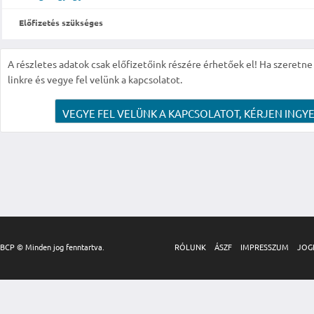
Előfizetés szükséges
A részletes adatok csak előfizetőink részére érhetőek el! Ha szeretne r
linkre és vegye fel velünk a kapcsolatot.
VEGYE FEL VELÜNK A KAPCSOLATOT, KÉRJEN INGYE
BCP © Minden jog fenntartva.
RÓLUNK
ÁSZF
IMPRESSZUM
JOG