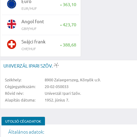
Euró
363,10
▲
EUR/HUF
Angol font
423,70
▲
GBP/HUF
Svájci frank
388,68
▲
CHF/HUF
UNIVERZÁL IPARI SZÖV.
Székhely:
8900 Zalaegerszeg, Könyök u.9.
Cégjegyzékszám:
20-02-050033
Rövid név:
Univerzál Ipari Szöv.
Alapítás dátuma:
1952. június 7.
UTOLSÓ CÉGADATOK
Általános adatok: