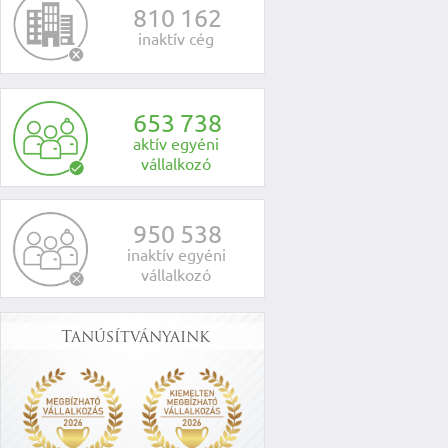
8
1
0
1
6
2
inaktív cég
6
5
3
7
3
8
aktív egyéni
vállalkozó
9
5
0
5
3
8
inaktív egyéni
vállalkozó
Tanúsítványaink