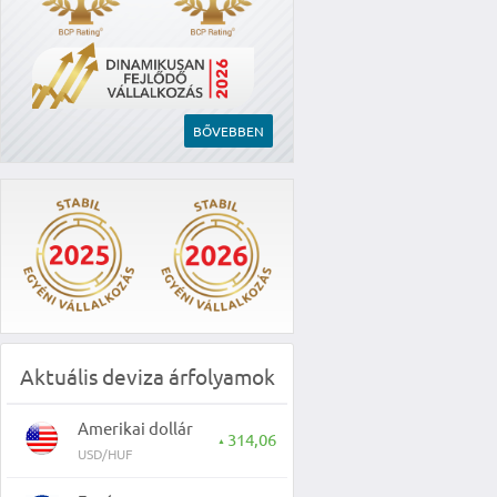
BŐVEBBEN
Aktuális deviza árfolyamok
Amerikai dollár
314,06
▲
USD/HUF