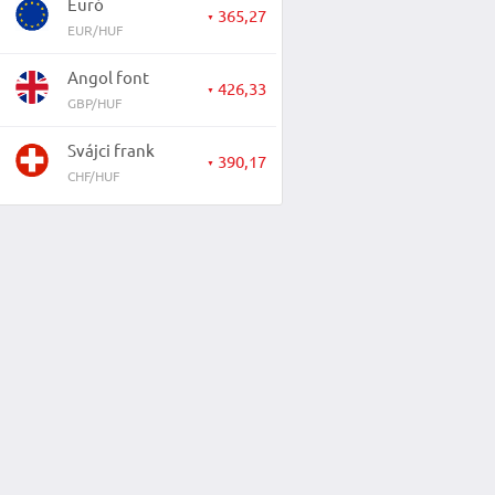
Euró
365,27
▼
EUR/HUF
Angol font
426,33
▼
GBP/HUF
Svájci frank
390,17
▼
CHF/HUF