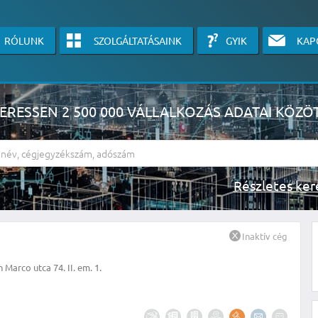
RÓLUNK
SZOLGÁLTATÁSAINK
GYIK
KAP
ERESSEN 2 500 000 VÁLLALKOZÁS ADATAI KÖZÖ
Részlete
sználók számára érhető el, használatához kérjük jelentkezzen be, vagy v
Inaktív cég
linkre kattinva!
Marco utca 74. II. em. 1.
KÉRJEN INGYENES ÁRAJÁNLATOT IDE KATTINTVA!