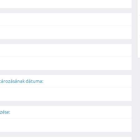
atározásának dátuma:
zése: