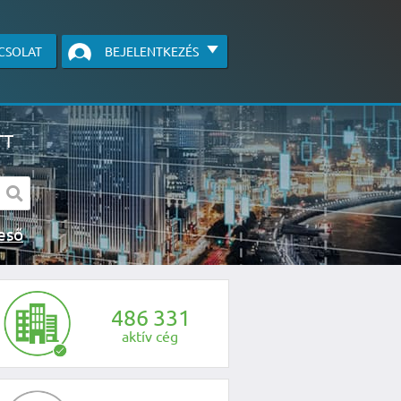
CSOLAT
BEJELENTKEZÉS
TT
s kereső
egye fel velünk a kapcsolatot az alábbi
4
8
6
3
3
1
aktív cég