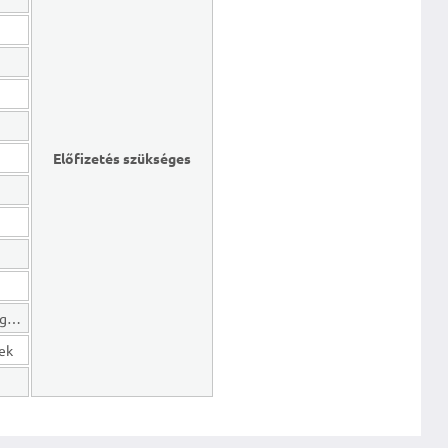
Előfizetés szükséges
Hosszú lejáratú kötelezettségek
gek