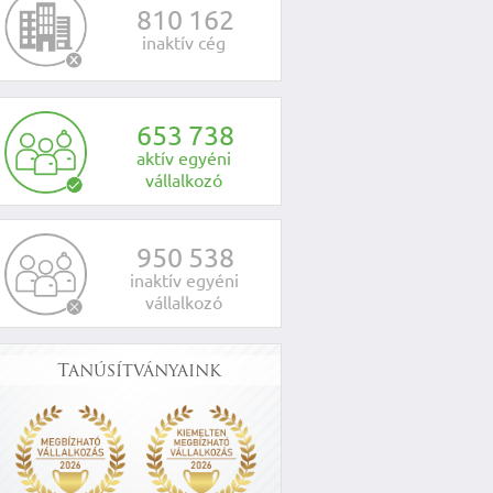
8
1
0
1
6
2
inaktív cég
6
5
3
7
3
8
aktív egyéni
vállalkozó
9
5
0
5
3
8
inaktív egyéni
vállalkozó
Tanúsítványaink