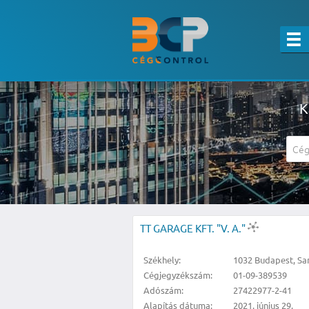
K
A részletes kereső csak belépett felha
TT GARAGE KFT. "V. A."
Székhely:
1032 Budapest, San 
Cégjegyzékszám:
01-09-389539
Adószám:
27422977-2-41
Alapítás dátuma:
2021. június 29.