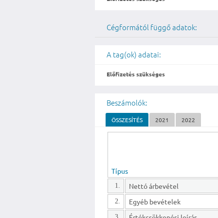
Cégformától függő adatok:
A tag(ok) adatai:
Előfizetés szükséges
Beszámolók:
ÖSSZESÍTÉS
2021
2022
Típus
Nettó árbevétel
1.
Egyéb bevételek
2.
Értékcsökkenési leírás
3.