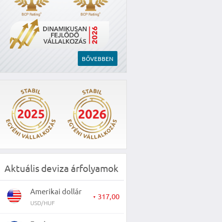
BŐVEBBEN
Aktuális deviza árfolyamok
Amerikai dollár
317,00
▼
USD/HUF