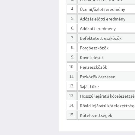
Üzemi/üzleti eredmény
4.
Adózás előtti eredmény
5.
Adózott eredmény
6.
Befektetett eszközök
7.
Forgóeszközök
8.
Követelések
9.
Pénzeszközök
10.
Eszközök összesen
11.
Saját tőke
12.
13.
Rövid lejáratú kötelezettsé
14.
Kötelezettségek
15.