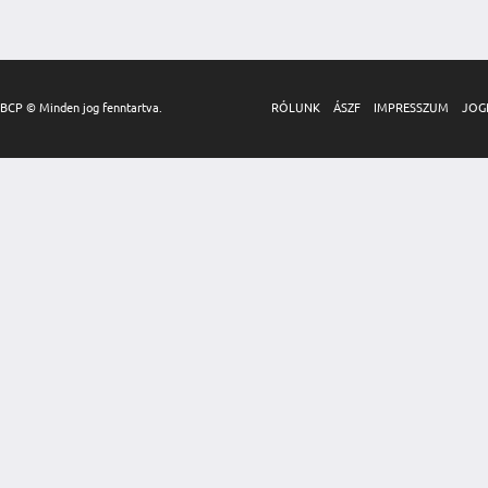
BCP © Minden jog fenntartva.
RÓLUNK
ÁSZF
IMPRESSZUM
JOG