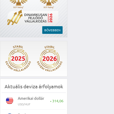
BŐVEBBEN
Aktuális deviza árfolyamok
Amerikai dollár
314,06
▲
USD/HUF