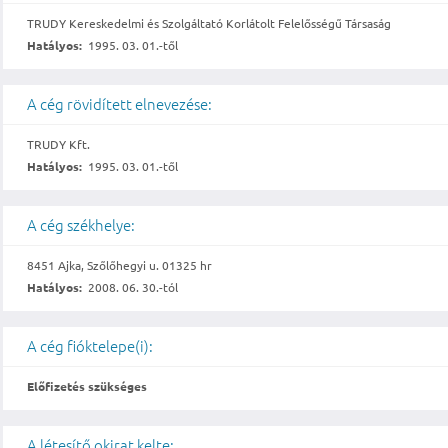
TRUDY Kereskedelmi és Szolgáltató Korlátolt Felelősségű Társaság
Hatályos:
1995. 03. 01.-től
A cég rövidített elnevezése:
TRUDY Kft.
Hatályos:
1995. 03. 01.-től
A cég székhelye:
8451 Ajka, Szőlőhegyi u. 01325 hr
Hatályos:
2008. 06. 30.-tól
A cég fióktelepe(i):
Előfizetés szükséges
A létesítő okirat kelte: