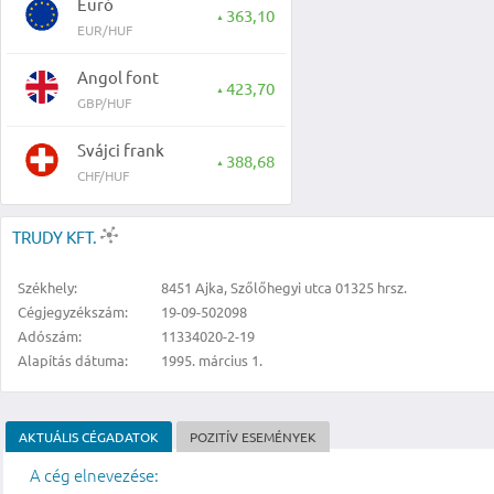
Euró
363,10
▲
EUR/HUF
Angol font
423,70
▲
GBP/HUF
Svájci frank
388,68
▲
CHF/HUF
TRUDY KFT.
Székhely:
8451 Ajka, Szőlőhegyi utca 01325 hrsz.
Cégjegyzékszám:
19-09-502098
Adószám:
11334020-2-19
Alapítás dátuma:
1995. március 1.
AKTUÁLIS CÉGADATOK
POZITÍV ESEMÉNYEK
A cég elnevezése: