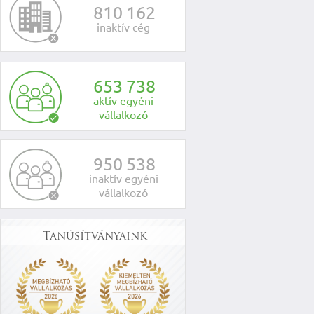
8
1
0
1
6
2
inaktív cég
6
5
3
7
3
8
aktív egyéni
vállalkozó
9
5
0
5
3
8
inaktív egyéni
vállalkozó
Tanúsítványaink