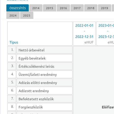
ÖSSZESÍTÉS
2014
2015
2016
2017
2018
2019
2024
2025
2022-01-01
2023-01-
-
-
2022-12-31
2023-12-
Típus
eHUF
eH
Nettó árbevétel
1.
Egyéb bevételek
2.
Értékcsökkenési leírás
3.
Üzemi/üzleti eredmény
4.
Adózás előtti eredmény
5.
Adózott eredmény
6.
Befektetett eszközök
7.
Forgóeszközök
Előfize
8.