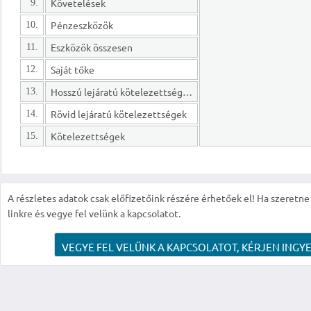
Követelések
9.
Pénzeszközök
10.
Eszközök összesen
11.
Saját tőke
12.
Hosszú lejáratú kötelezettségek
13.
Rövid lejáratú kötelezettségek
14.
Kötelezettségek
15.
A részletes adatok csak előfizetőink részére érhetőek el! Ha szeretne r
linkre és vegye fel velünk a kapcsolatot.
VEGYE FEL VELÜNK A KAPCSOLATOT, KÉRJEN INGYE