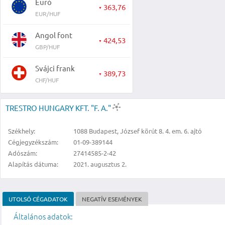
Euró
363,76
▼
EUR/HUF
Angol font
424,53
▼
GBP/HUF
Svájci frank
389,73
▼
CHF/HUF
TRESTRO HUNGARY KFT. "F. A."
Székhely:
1088 Budapest, József körút 8. 4. em. 6. ajtó
Cégjegyzékszám:
01-09-389144
Adószám:
27414585-2-42
Alapítás dátuma:
2021. augusztus 2.
UTOLSÓ CÉGADATOK
NEGATÍV ESEMÉNYEK
Általános adatok: