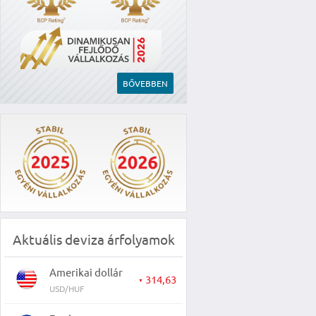
BŐVEBBEN
Aktuális deviza árfolyamok
Amerikai dollár
314,63
▼
USD/HUF