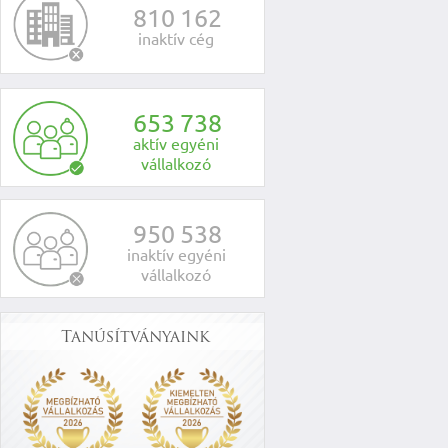
8
1
0
1
6
2
inaktív cég
6
5
3
7
3
8
aktív egyéni
vállalkozó
9
5
0
5
3
8
inaktív egyéni
vállalkozó
Tanúsítványaink