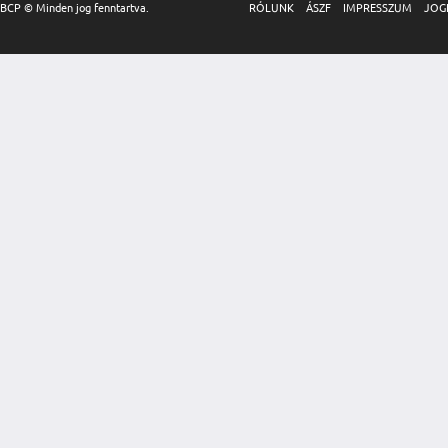
BCP © Minden jog fenntartva.
RÓLUNK
ÁSZF
IMPRESSZUM
JOG