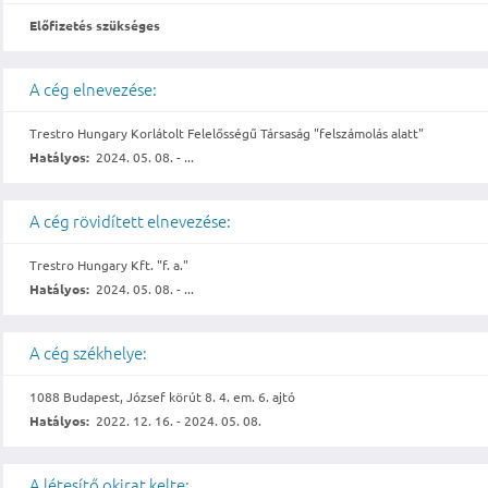
Előfizetés szükséges
A cég elnevezése:
Trestro Hungary Korlátolt Felelősségű Társaság "felszámolás alatt"
Hatályos:
2024. 05. 08. - ...
A cég rövidített elnevezése:
Trestro Hungary Kft. "f. a."
Hatályos:
2024. 05. 08. - ...
A cég székhelye:
1088 Budapest, József körút 8. 4. em. 6. ajtó
Hatályos:
2022. 12. 16. - 2024. 05. 08.
A létesítő okirat kelte: