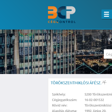
K
A részletes kereső csak belépett felha
TÖRÖKSZENTMIKLÓSI ÁFÉSZ.
Székhely:
5200 Törökszentmik
Cégjegyzékszám:
16-02-001532
Rövid név:
Törökszentmiklósi
Alapítás dátuma:
1992. június 20.