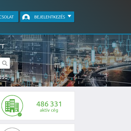
CSOLAT
BEJELENTKEZÉS
TT
s kereső
egye fel velünk a kapcsolatot az alábbi
4
8
6
3
3
1
aktív cég