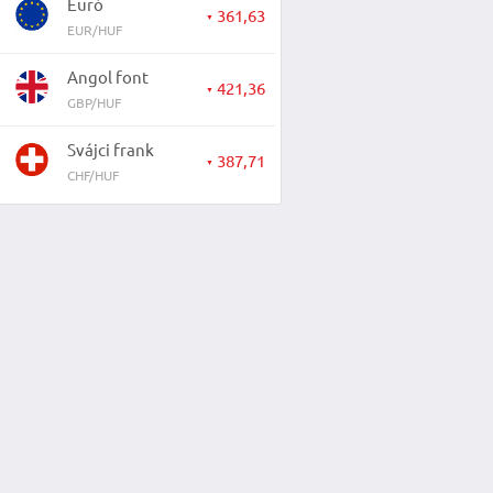
Euró
361,63
▼
EUR/HUF
Angol font
421,36
▼
GBP/HUF
Svájci frank
387,71
▼
CHF/HUF