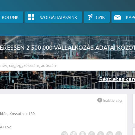
RÓLUNK
SZOLGÁLTATÁSAINK
GYIK
KAP
ERESSEN 2 500 000 VÁLLALKOZÁS ADATAI KÖZÖ
Részlete
sználók számára érhető el, használatához kérjük jelentkezzen be, vagy v
Inaktív cég
linkre kattinva!
lós, Kossuth u. 139.
KÉRJEN INGYENES ÁRAJÁNLATOT IDE KATTINTVA!
 ÁFÉSZ.