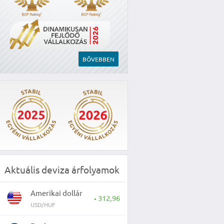
BŐVEBBEN
Aktuális deviza árfolyamok
Amerikai dollár
312,96
▲
USD/HUF