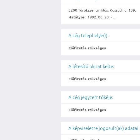
5200 Törökszentmiklós, Kossuth u. 139.
Hatályos:
1992. 06. 20. - ...
A cég telephelye(i):
Előfizetés szükséges
A létesítő okirat kelte:
Előfizetés szükséges
A cég jegyzett tőkéje:
Előfizetés szükséges
A képviseletre jogosult(ak) adatai: