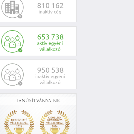
8
1
0
1
6
2
inaktív cég
6
5
3
7
3
8
aktív egyéni
vállalkozó
9
5
0
5
3
8
inaktív egyéni
vállalkozó
Tanúsítványaink