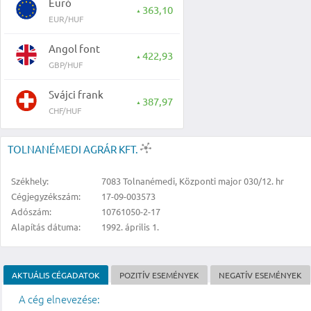
Euró
363,10
▲
EUR/HUF
Angol font
422,93
▲
GBP/HUF
Svájci frank
387,97
▲
CHF/HUF
TOLNANÉMEDI AGRÁR KFT.
Székhely:
7083 Tolnanémedi, Központi major 030/12. hr
Cégjegyzékszám:
17-09-003573
Adószám:
10761050-2-17
Alapítás dátuma:
1992. április 1.
AKTUÁLIS CÉGADATOK
POZITÍV ESEMÉNYEK
NEGATÍV ESEMÉNYEK
A cég elnevezése: