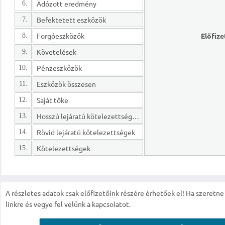
Adózott eredmény
6.
Befektetett eszközök
7.
Forgóeszközök
Előfize
8.
Követelések
9.
Pénzeszközök
10.
Eszközök összesen
11.
Saját tőke
12.
Hosszú lejáratú kötelezettségek
13.
Rövid lejáratú kötelezettségek
14.
Kötelezettségek
15.
A részletes adatok csak előfizetőink részére érhetőek el! Ha szeretne r
linkre és vegye fel velünk a kapcsolatot.