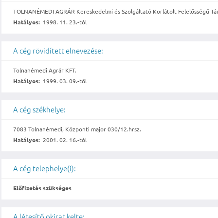
TOLNANÉMEDI AGRÁR Kereskedelmi és Szolgáltató Korlátolt Felelősségű Tá
Hatályos:
1998. 11. 23.-tól
A cég rövidített elnevezése:
Tolnanémedi Agrár KFT.
Hatályos:
1999. 03. 09.-től
A cég székhelye:
7083 Tolnanémedi, Központi major 030/12.hrsz.
Hatályos:
2001. 02. 16.-tól
A cég telephelye(i):
Előfizetés szükséges
A létesítő okirat kelte: