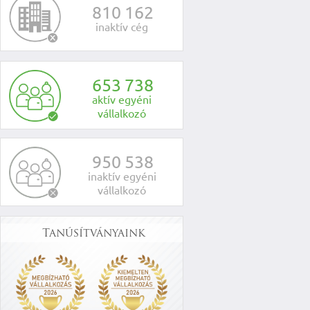
8
1
0
1
6
2
inaktív cég
6
5
3
7
3
8
aktív egyéni
vállalkozó
9
5
0
5
3
8
inaktív egyéni
vállalkozó
Tanúsítványaink