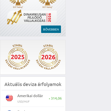
BŐVEBBEN
Aktuális deviza árfolyamok
Amerikai dollár
314,06
▲
USD/HUF