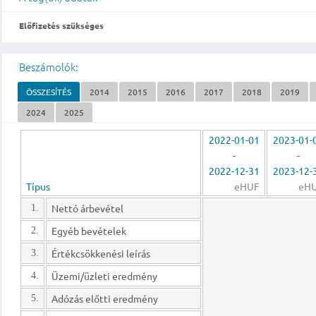
Előfizetés szükséges
Beszámolók:
ÖSSZESÍTÉS
2014
2015
2016
2017
2018
2019
2024
2025
2022-01-01
2023-01-
-
-
2022-12-31
2023-12-
Típus
eHUF
eH
Nettó árbevétel
1.
Egyéb bevételek
2.
Értékcsökkenési leírás
3.
Üzemi/üzleti eredmény
4.
Adózás előtti eredmény
5.