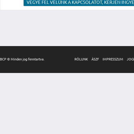
VEGYE FEL VELÜNK A KAPCSOLATOT, KÉRJEN INGYE
BCP © Minden jog fenntartva.
RÓLUNK
ÁSZF
IMPRESSZUM
JOG