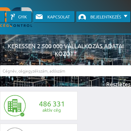
GYIK
KAPCSOLAT
BEJELENTKEZÉS
KERESSEN 2 500 000 VÁLLALKOZÁS ADATAI
KÖZÖTT
A részletes kereső csak belépett felhasználók számára érhető el, has
li
4
8
6
3
3
1
aktív cég
KÉRJEN INGYENES Á