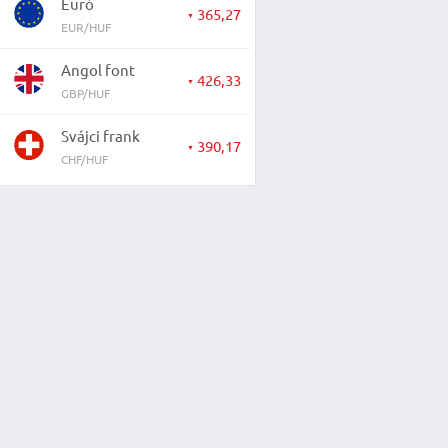
Euró
365,27
▼
EUR/HUF
Angol font
426,33
▼
GBP/HUF
Svájci frank
390,17
▼
CHF/HUF