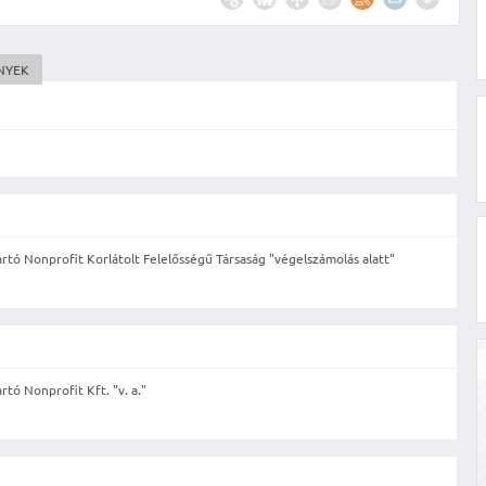
NYEK
tó Nonprofit Korlátolt Felelősségű Társaság "végelszámolás alatt"
tó Nonprofit Kft. "v. a."