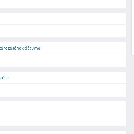
atározásának dátuma:
zése: