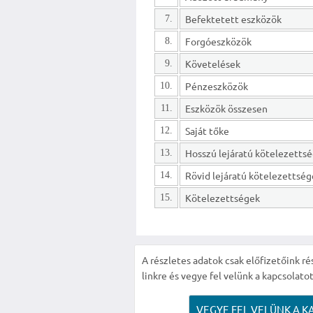
Befektetett eszközök
7.
Forgóeszközök
8.
Követelések
9.
Pénzeszközök
10.
Eszközök összesen
11.
Saját tőke
12.
13.
Rövid lejáratú kötelezettsé
14.
Kötelezettségek
15.
A részletes adatok csak előfizetőink ré
linkre és vegye fel velünk a kapcsolatot
VEGYE FEL VELÜNK A K