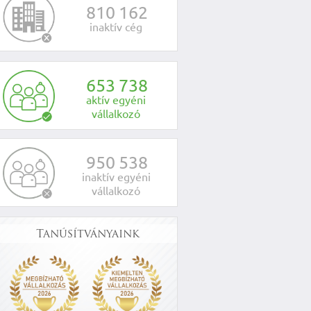
8
1
0
1
6
2
inaktív cég
6
5
3
7
3
8
aktív egyéni
vállalkozó
9
5
0
5
3
8
inaktív egyéni
vállalkozó
Tanúsítványaink