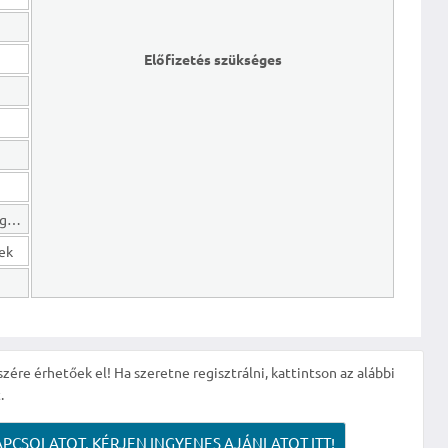
Előfizetés szükséges
Hosszú lejáratú kötelezettségek
gek
szére érhetőek el! Ha szeretne regisztrálni, kattintson az alábbi
.
APCSOLATOT, KÉRJEN INGYENES AJÁNLATOT ITT!