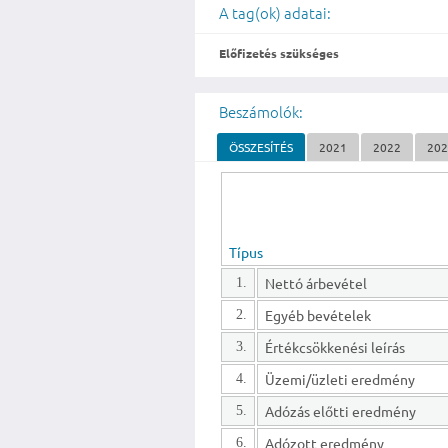
A tag(ok) adatai:
Előfizetés szükséges
Beszámolók:
ÖSSZESÍTÉS
2021
2022
202
Típus
Nettó árbevétel
1.
Egyéb bevételek
2.
Értékcsökkenési leírás
3.
Üzemi/üzleti eredmény
4.
Adózás előtti eredmény
5.
Adózott eredmény
6.