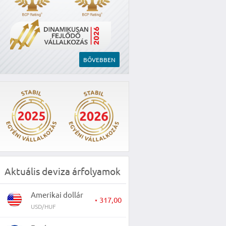
BŐVEBBEN
Aktuális deviza árfolyamok
Amerikai dollár
317,00
▼
USD/HUF