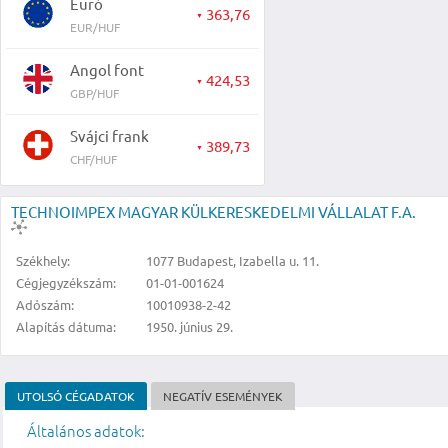
Euró
363,76
▼
EUR/HUF
Angol font
424,53
▼
GBP/HUF
Svájci frank
389,73
▼
CHF/HUF
TECHNOIMPEX MAGYAR KÜLKERESKEDELMI VÁLLALAT F.A.
Székhely:
1077 Budapest, Izabella u. 11.
Cégjegyzékszám:
01-01-001624
Adószám:
10010938-2-42
Alapítás dátuma:
1950. június 29.
UTOLSÓ CÉGADATOK
NEGATÍV ESEMÉNYEK
Általános adatok: