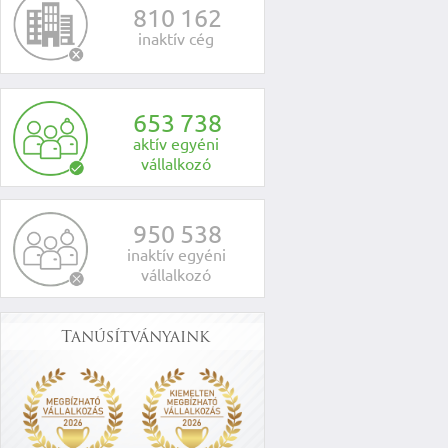
8
1
0
1
6
2
inaktív cég
6
5
3
7
3
8
aktív egyéni
vállalkozó
9
5
0
5
3
8
inaktív egyéni
vállalkozó
Tanúsítványaink