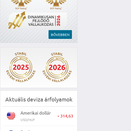
BŐVEBBEN
Aktuális deviza árfolyamok
Amerikai dollár
314,63
▼
USD/HUF