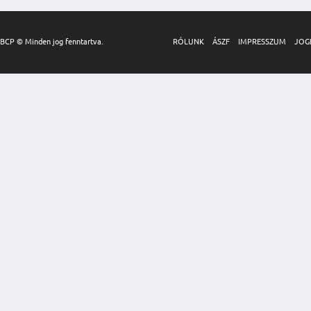
BCP © Minden jog fenntartva.
RÓLUNK
ÁSZF
IMPRESSZUM
JOG