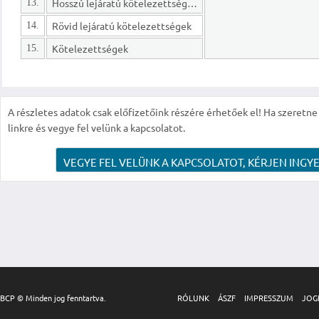
Hosszú lejáratú kötelezettségek
13.
Rövid lejáratú kötelezettségek
14.
Kötelezettségek
15.
A részletes adatok csak előfizetőink részére érhetőek el! Ha szeretne r
linkre és vegye fel velünk a kapcsolatot.
VEGYE FEL VELÜNK A KAPCSOLATOT, KÉRJEN INGYE
BCP © Minden jog fenntartva.
RÓLUNK
ÁSZF
IMPRESSZUM
JOG