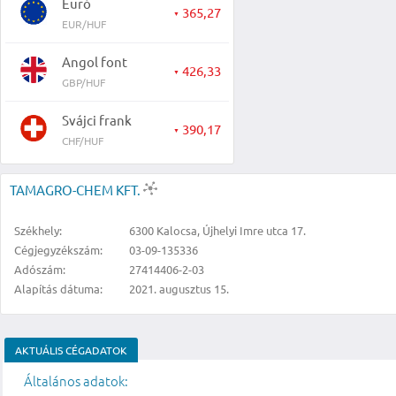
Euró
365,27
▼
EUR/HUF
Angol font
426,33
▼
GBP/HUF
Svájci frank
390,17
▼
CHF/HUF
TAMAGRO-CHEM KFT.
Székhely:
6300 Kalocsa, Újhelyi Imre utca 17.
Cégjegyzékszám:
03-09-135336
Adószám:
27414406-2-03
Alapítás dátuma:
2021. augusztus 15.
AKTUÁLIS CÉGADATOK
Általános adatok: