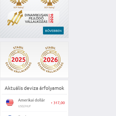
BŐVEBBEN
Aktuális deviza árfolyamok
Amerikai dollár
317,00
▼
USD/HUF