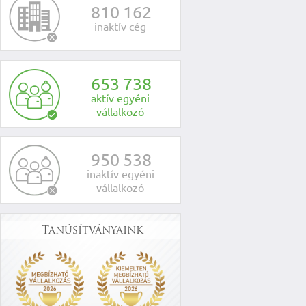
8
1
0
1
6
2
inaktív cég
6
5
3
7
3
8
aktív egyéni
vállalkozó
9
5
0
5
3
8
inaktív egyéni
vállalkozó
Tanúsítványaink