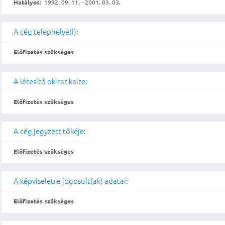
Hatályos:
1992. 09. 11. - 2001. 03. 03.
A cég telephelye(i):
Előfizetés szükséges
A létesítő okirat kelte:
Előfizetés szükséges
A cég jegyzett tőkéje:
Előfizetés szükséges
A képviseletre jogosult(ak) adatai:
Előfizetés szükséges