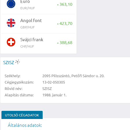
Euró
363,10
▲
EUR/HUF
Angol font
423,70
▲
GBP/HUF
Svájci frank
388,68
▲
CHF/HUF
SZISZ
Székhely:
2095 Pilisszántó, Petőfi Sándor u. 20.
Cégjegyzékszám:
13-02-050305
Rövid név:
SZISZ
Alapítás dátuma:
1988. január 1.
UTOLSÓ CÉGADATOK
Általános adatok: