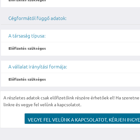
Cégformától függő adatok:
A társaság típusa:
Előfizetés szükséges
A vállalat irányítási formája:
Előfizetés szükséges
A részletes adatok csak előfizetőink részére érhetőek el! Ha szeretne r
linkre és vegye fel velünk a kapcsolatot.
VEGYE FEL VELÜNK A KAPCSOLATOT, KÉRJEN INGYE