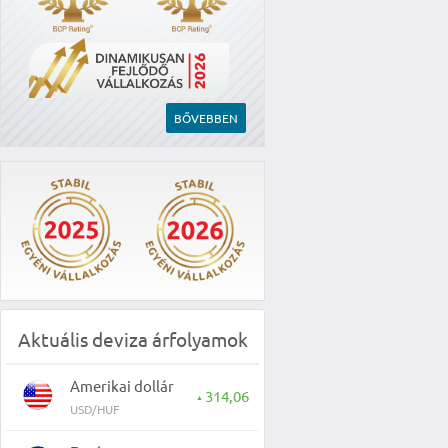
BŐVEBBEN
Aktuális deviza árfolyamok
Amerikai dollár
314,06
▲
USD/HUF