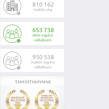
8
1
0
1
6
2
inaktív cég
6
5
3
7
3
8
aktív egyéni
vállalkozó
9
5
0
5
3
8
inaktív egyéni
vállalkozó
Tanúsítványaink