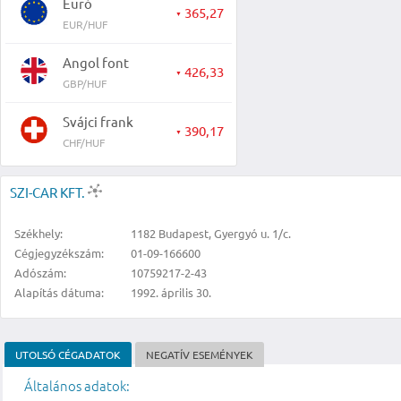
Euró
365,27
▼
EUR/HUF
Angol font
426,33
▼
GBP/HUF
Svájci frank
390,17
▼
CHF/HUF
SZI-CAR KFT.
Székhely:
1182 Budapest, Gyergyó u. 1/c.
Cégjegyzékszám:
01-09-166600
Adószám:
10759217-2-43
Alapítás dátuma:
1992. április 30.
UTOLSÓ CÉGADATOK
NEGATÍV ESEMÉNYEK
Általános adatok: