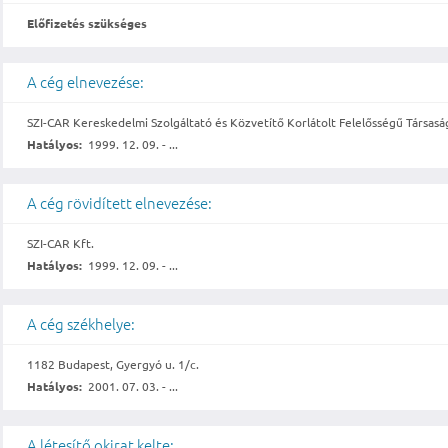
Előfizetés szükséges
A cég elnevezése:
SZI-CAR Kereskedelmi Szolgáltató és Közvetítő Korlátolt Felelősségű Társasá
Hatályos:
1999. 12. 09. - ...
A cég rövidített elnevezése:
SZI-CAR Kft.
Hatályos:
1999. 12. 09. - ...
A cég székhelye:
1182 Budapest, Gyergyó u. 1/c.
Hatályos:
2001. 07. 03. - ...
A létesítő okirat kelte: