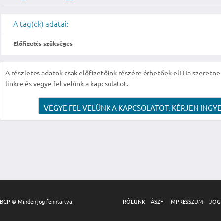
A tag(ok) adatai:
Előfizetés szükséges
A részletes adatok csak előfizetőink részére érhetőek el! Ha szeretne r
linkre és vegye fel velünk a kapcsolatot.
VEGYE FEL VELÜNK A KAPCSOLATOT, KÉRJEN INGYE
BCP © Minden jog fenntartva.
RÓLUNK
ÁSZF
IMPRESSZUM
JOG