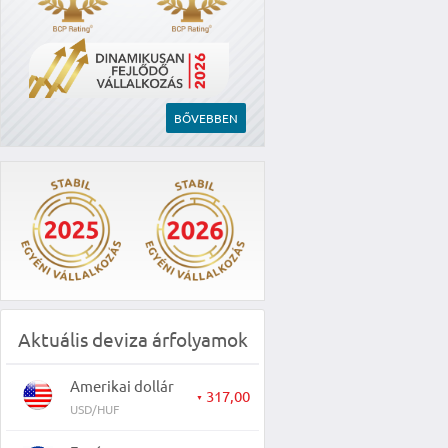
BŐVEBBEN
Aktuális deviza árfolyamok
Amerikai dollár
317,00
▼
USD/HUF