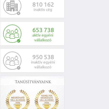
8
1
0
1
6
2
inaktív cég
6
5
3
7
3
8
aktív egyéni
vállalkozó
9
5
0
5
3
8
inaktív egyéni
vállalkozó
Tanúsítványaink