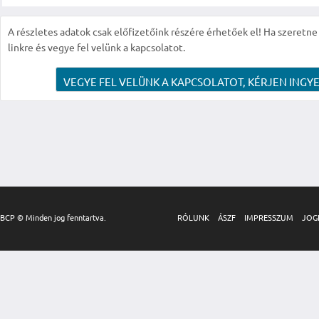
A részletes adatok csak előfizetőink részére érhetőek el! Ha szeretne r
linkre és vegye fel velünk a kapcsolatot.
VEGYE FEL VELÜNK A KAPCSOLATOT, KÉRJEN INGYE
BCP © Minden jog fenntartva.
RÓLUNK
ÁSZF
IMPRESSZUM
JOG