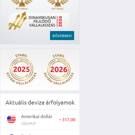
BŐVEBBEN
Aktuális deviza árfolyamok
Amerikai dollár
317,00
▼
USD/HUF