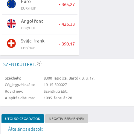
Euró
365,27
▼
EUR/HUF
Angol font
426,33
▼
GBP/HUF
Svájci frank
390,17
▼
CHF/HUF
SZENTKÚTI EBT.
Székhely:
8300 Tapolca, Bartók B. u. 17.
Cégjegyzékszám:
19-15-500027
Rövid név:
Szentkúti Ebt.
Alapítás dátuma:
1995. február 28.
UTOLSÓ CÉGADATOK
NEGATÍV ESEMÉNYEK
Általános adatok: