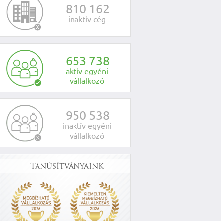
8
1
0
1
6
2
inaktív cég
6
5
3
7
3
8
aktív egyéni
vállalkozó
9
5
0
5
3
8
inaktív egyéni
vállalkozó
Tanúsítványaink