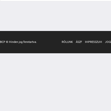
BCP © Minden jog fenntartva.
RÓLUNK
ÁSZF
IMPRESSZUM
JOG