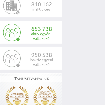
8
1
0
1
6
2
inaktív cég
6
5
3
7
3
8
aktív egyéni
vállalkozó
9
5
0
5
3
8
inaktív egyéni
vállalkozó
Tanúsítványaink