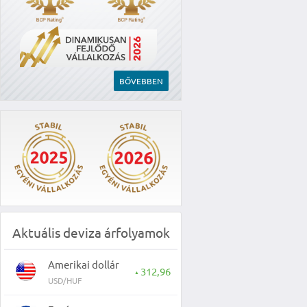
BŐVEBBEN
Aktuális deviza árfolyamok
Amerikai dollár
312,96
▲
USD/HUF