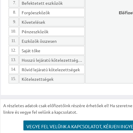
Befektetett eszközök
7.
Forgóeszközök
Előfize
8.
Követelések
9.
Pénzeszközök
10.
Eszközök összesen
11.
Saját tőke
12.
Hosszú lejáratú kötelezettségek
13.
Rövid lejáratú kötelezettségek
14.
Kötelezettségek
15.
A részletes adatok csak előfizetőink részére érhetőek el! Ha szeretne r
linkre és vegye fel velünk a kapcsolatot.
VEGYE FEL VELÜNK A KAPCSOLATOT, KÉRJEN INGYE