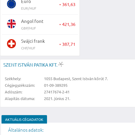
Euró
361,63
▼
EUR/HUF
Angol font
421,36
▼
GBP/HUF
Svájci frank
387,71
▼
CHF/HUF
SZENT ISTVÁN PATIKA KFT.
Székhely:
1055 Budapest, Szent István körút 7.
Cégjegyzékszám:
01-09-389295
Adószám:
27417674-2-41
Alapítás dátuma:
2021. június 21.
AKTUÁLIS CÉGADATOK
Általános adatok: