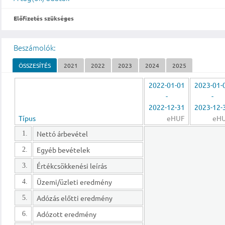
Előfizetés szükséges
Beszámolók:
ÖSSZESÍTÉS
2021
2022
2023
2024
2025
2022-01-01
2023-01-
-
-
2022-12-31
2023-12-
Típus
eHUF
eH
Nettó árbevétel
1.
Egyéb bevételek
2.
Értékcsökkenési leírás
3.
Üzemi/üzleti eredmény
4.
Adózás előtti eredmény
5.
Adózott eredmény
6.