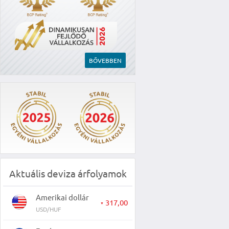
BŐVEBBEN
Aktuális deviza árfolyamok
Amerikai dollár
317,00
▼
USD/HUF