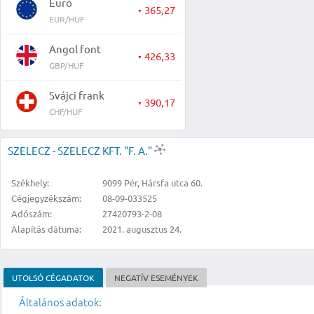
Euró
365,27
▼
EUR/HUF
Angol font
426,33
▼
GBP/HUF
Svájci frank
390,17
▼
CHF/HUF
SZELECZ - SZELECZ KFT. "F. A."
Székhely:
9099 Pér, Hársfa utca 60.
Cégjegyzékszám:
08-09-033525
Adószám:
27420793-2-08
Alapítás dátuma:
2021. augusztus 24.
UTOLSÓ CÉGADATOK
NEGATÍV ESEMÉNYEK
Általános adatok: