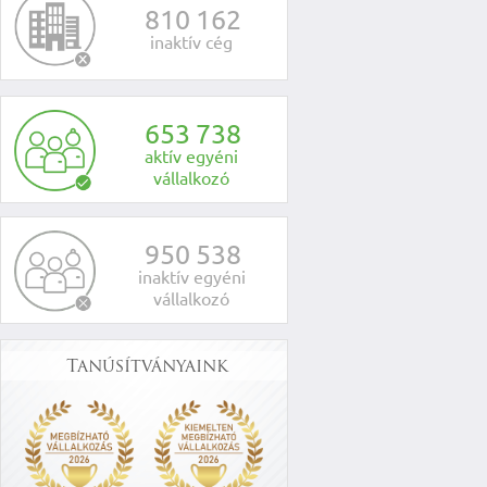
8
1
0
1
6
2
inaktív cég
6
5
3
7
3
8
aktív egyéni
vállalkozó
9
5
0
5
3
8
inaktív egyéni
vállalkozó
Tanúsítványaink