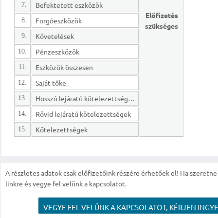
Befektetett eszközök
7.
Előfizetés
Forgóeszközök
8.
szükséges
Követelések
9.
Pénzeszközök
10.
Eszközök összesen
11.
Saját tőke
12.
Hosszú lejáratú kötelezettségek
13.
Rövid lejáratú kötelezettségek
14.
Kötelezettségek
15.
A részletes adatok csak előfizetőink részére érhetőek el! Ha szeretne r
linkre és vegye fel velünk a kapcsolatot.
VEGYE FEL VELÜNK A KAPCSOLATOT, KÉRJEN INGYE