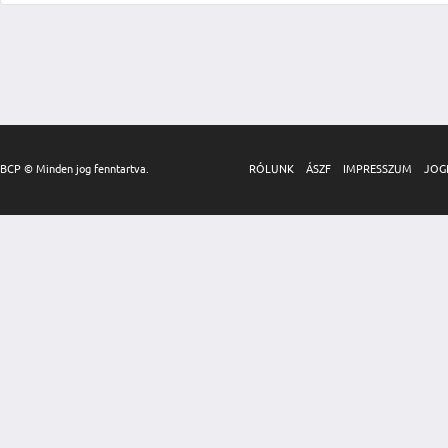
BCP © Minden jog fenntartva.
RÓLUNK
ÁSZF
IMPRESSZUM
JOG