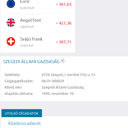
Euró
361,63
▼
EUR/HUF
Angol font
421,36
▼
GBP/HUF
Svájci frank
387,71
▼
CHF/HUF
SZEGEDI ÁLLAMI GAZDASÁG
Székhely:
6726 Szeged, I. kerület Fürj u. 51.
Cégjegyzékszám:
06-01-000029
Rövid név:
Szegedi Állami Gazdaság
Alapítás dátuma:
1950. november 10.
UTOLSÓ CÉGADATOK
Általános adatok: