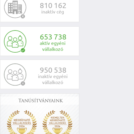
8
1
0
1
6
2
inaktív cég
6
5
3
7
3
8
aktív egyéni
vállalkozó
9
5
0
5
3
8
inaktív egyéni
vállalkozó
Tanúsítványaink