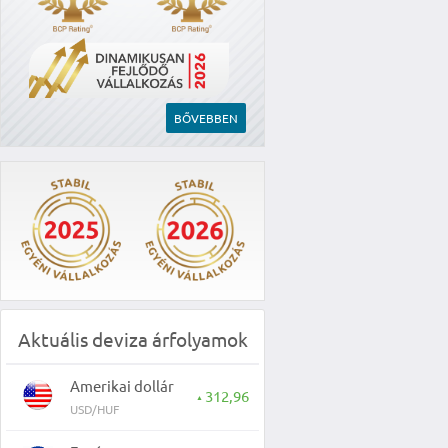
BŐVEBBEN
Aktuális deviza árfolyamok
Amerikai dollár
312,96
▲
USD/HUF