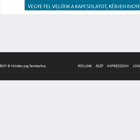
VEGYE FEL VELÜNK A KAPCSOLATOT, KÉRJEN INGYE
BCP © Minden jog fenntartva.
RÓLUNK
ÁSZF
IMPRESSZUM
JOG