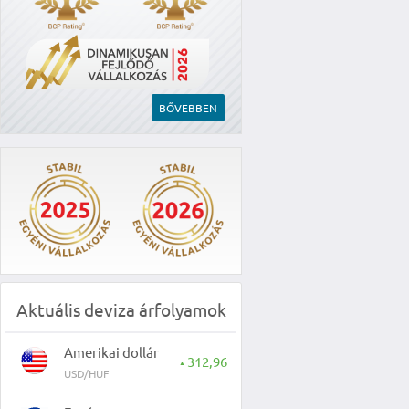
BŐVEBBEN
Aktuális deviza árfolyamok
Amerikai dollár
312,96
▲
USD/HUF