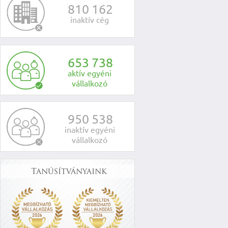
8
1
0
1
6
2
inaktív cég
6
5
3
7
3
8
aktív egyéni
vállalkozó
9
5
0
5
3
8
inaktív egyéni
vállalkozó
Tanúsítványaink