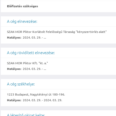
Előfizetés szükséges
A cég elnevezése:
SZAK-MOR Piktor Korlátolt Felelősségű Társaság "kényszertörlés alatt"
Hatályos:
2024. 03. 29. - ...
A cég rövidített elnevezése:
SZAK-MOR Piktor Kft. "kt. a."
Hatályos:
2024. 03. 29. - ...
A cég székhelye:
1223 Budapest, Nagytétényi út 180-196.
Hatályos:
2024. 03. 29. - 2024. 03. 29.
A létesítő okirat kelte: