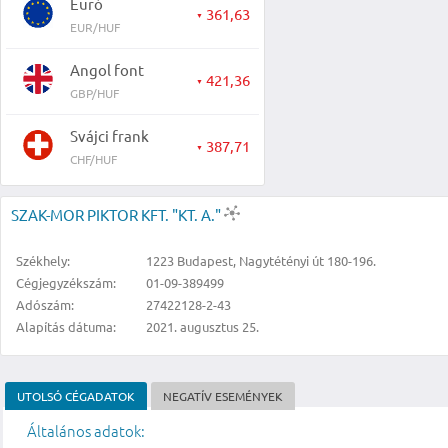
Euró
361,63
▼
EUR/HUF
Angol font
421,36
▼
GBP/HUF
Svájci frank
387,71
▼
CHF/HUF
SZAK-MOR PIKTOR KFT. "KT. A."
Székhely:
1223 Budapest, Nagytétényi út 180-196.
Cégjegyzékszám:
01-09-389499
Adószám:
27422128-2-43
Alapítás dátuma:
2021. augusztus 25.
UTOLSÓ CÉGADATOK
NEGATÍV ESEMÉNYEK
Általános adatok: