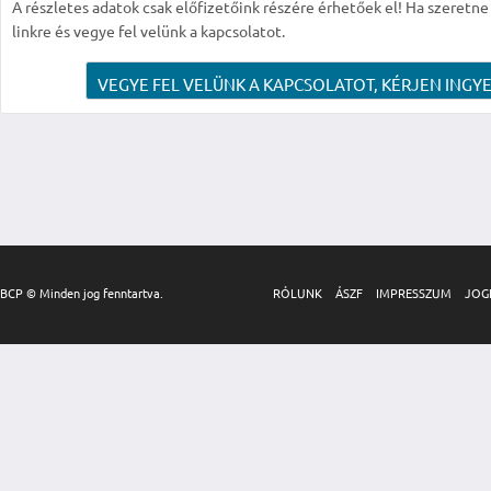
A részletes adatok csak előfizetőink részére érhetőek el! Ha szeretne r
linkre és vegye fel velünk a kapcsolatot.
VEGYE FEL VELÜNK A KAPCSOLATOT, KÉRJEN INGYE
BCP © Minden jog fenntartva.
RÓLUNK
ÁSZF
IMPRESSZUM
JOG