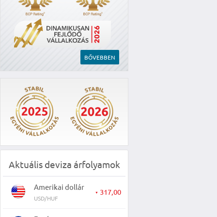
BŐVEBBEN
Aktuális deviza árfolyamok
Amerikai dollár
317,00
▼
USD/HUF