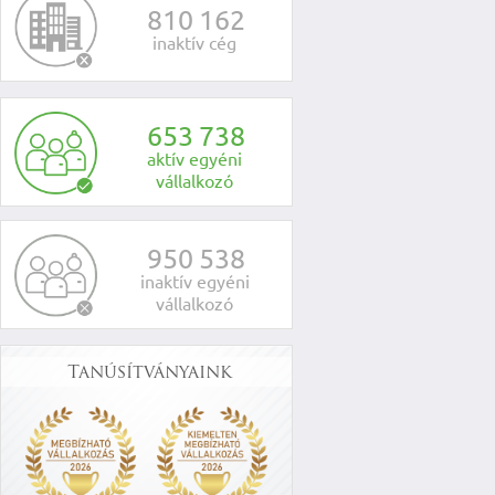
8
1
0
1
6
2
inaktív cég
6
5
3
7
3
8
aktív egyéni
vállalkozó
9
5
0
5
3
8
inaktív egyéni
vállalkozó
Tanúsítványaink