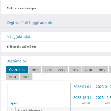
Előfizetés szükséges
Cégformától függő adatok:
A tag(ok) adatai:
Előfizetés szükséges
Beszámolók:
ÖSSZESÍTÉS
2014
2015
2016
2017
2018
2019
2024
2025
2022-01-01
2023-01-
-
-
2022-12-31
2023-12-
Típus
eHUF
eH
Nettó árbevétel
1.