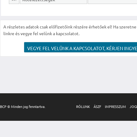
A részletes adatok csak előfizetőink részére érhetőek el! Ha szeretne r
linkre és vegye fel velünk a kapcsolatot.
VEGYE FEL VELÜNK A KAPCSOLATOT, KÉRJEN INGYE
BCP © Minden jog fenntartva.
RÓLUNK
ÁSZF
IMPRESSZUM
JOG