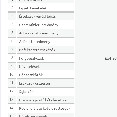
Egyéb bevételek
2.
Értékcsökkenési leírás
3.
Üzemi/üzleti eredmény
4.
Adózás előtti eredmény
5.
Adózott eredmény
6.
Befektetett eszközök
7.
Forgóeszközök
Előfize
8.
Követelések
9.
Pénzeszközök
10.
Eszközök összesen
11.
Saját tőke
12.
Hosszú lejáratú kötelezettségek
13.
Rövid lejáratú kötelezettségek
14.
Kötelezettségek
15.