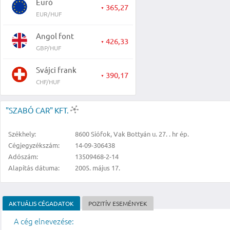
Euró
365,27
▼
EUR/HUF
Angol font
426,33
▼
GBP/HUF
Svájci frank
390,17
▼
CHF/HUF
"SZABÓ CAR" KFT.
Székhely:
8600 Siófok, Vak Bottyán u. 27. . hr ép.
Cégjegyzékszám:
14-09-306438
Adószám:
13509468-2-14
Alapítás dátuma:
2005. május 17.
AKTUÁLIS CÉGADATOK
POZITÍV ESEMÉNYEK
A cég elnevezése: