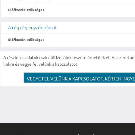
Előfizetés szükséges
A cég cégjegyzékszámai:
Előfizetés szükséges
A részletes adatok csak előfizetőink részére érhetőek el! Ha szeretne r
linkre és vegye fel velünk a kapcsolatot.
VEGYE FEL VELÜNK A KAPCSOLATOT, KÉRJEN INGYE