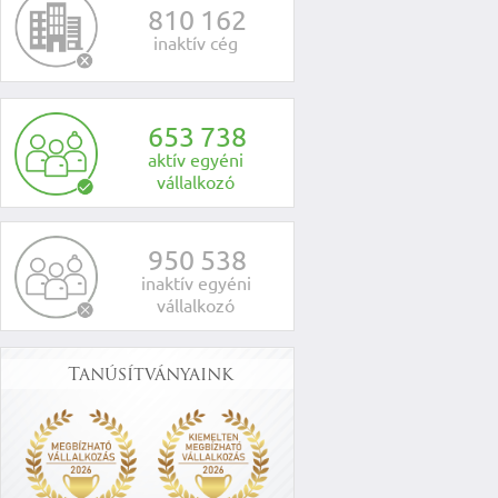
8
1
0
1
6
2
inaktív cég
6
5
3
7
3
8
aktív egyéni
vállalkozó
9
5
0
5
3
8
inaktív egyéni
vállalkozó
Tanúsítványaink