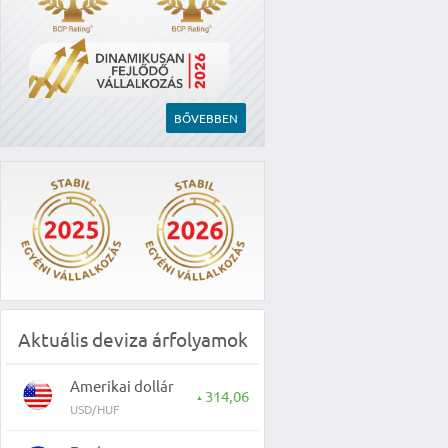
BŐVEBBEN
Aktuális deviza árfolyamok
Amerikai dollár
314,06
▲
USD/HUF