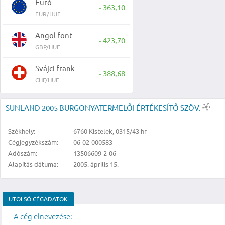
Euró
363,10
▲
EUR/HUF
Angol font
423,70
▲
GBP/HUF
Svájci frank
388,68
▲
CHF/HUF
SUNLAND 2005 BURGONYATERMELŐI ÉRTÉKESÍTŐ SZÖV.
Székhely:
6760 Kistelek, 0315/43 hr
Cégjegyzékszám:
06-02-000583
Adószám:
13506609-2-06
Alapítás dátuma:
2005. április 15.
UTOLSÓ CÉGADATOK
A cég elnevezése: