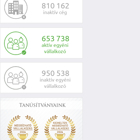
8
1
0
1
6
2
inaktív cég
6
5
3
7
3
8
aktív egyéni
vállalkozó
9
5
0
5
3
8
inaktív egyéni
vállalkozó
Tanúsítványaink