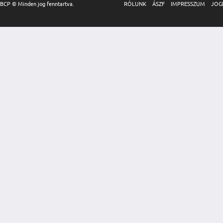
BCP © Minden jog fenntartva.
RÓLUNK
ÁSZF
IMPRESSZUM
JOG