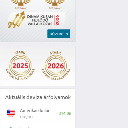
BŐVEBBEN
Aktuális deviza árfolyamok
Amerikai dollár
314,06
▲
USD/HUF