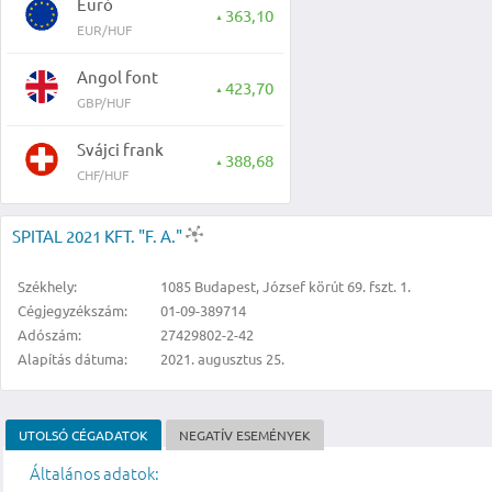
Euró
363,10
▲
EUR/HUF
Angol font
423,70
▲
GBP/HUF
Svájci frank
388,68
▲
CHF/HUF
SPITAL 2021 KFT. "F. A."
Székhely:
1085 Budapest, József körút 69. fszt. 1.
Cégjegyzékszám:
01-09-389714
Adószám:
27429802-2-42
Alapítás dátuma:
2021. augusztus 25.
UTOLSÓ CÉGADATOK
NEGATÍV ESEMÉNYEK
Általános adatok: