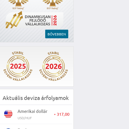
BŐVEBBEN
Aktuális deviza árfolyamok
Amerikai dollár
317,00
▼
USD/HUF