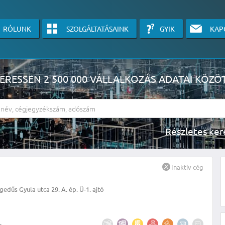
RÓLUNK
SZOLGÁLTATÁSAINK
GYIK
KAP
ERESSEN 2 500 000 VÁLLALKOZÁS ADATAI KÖZÖ
Részlete
sználók számára érhető el, használatához kérjük jelentkezzen be, vagy v
Inaktív cég
linkre kattinva!
edűs Gyula utca 29. A. ép. Ü-1. ajtó
KÉRJEN INGYENES ÁRAJÁNLATOT IDE KATTINTVA!
.