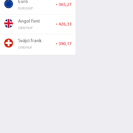
Euró
365,27
▼
EUR/HUF
Angol font
426,33
▼
GBP/HUF
Svájci frank
390,17
▼
CHF/HUF