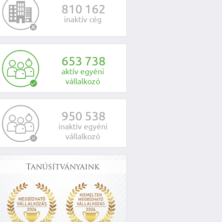
8
1
0
1
6
2
inaktív cég
6
5
3
7
3
8
aktív egyéni
vállalkozó
9
5
0
5
3
8
inaktív egyéni
vállalkozó
Tanúsítványaink