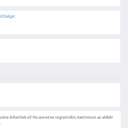
hetősége:
szére érhetőek el! Ha szeretne regisztrálni, kattintson az alábbi
.