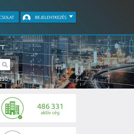
CSOLAT
BEJELENTKEZÉS
TT
s kereső
egye fel velünk a kapcsolatot az alábbi
4
8
6
3
3
1
aktív cég