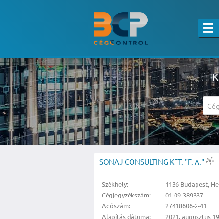
K
A részletes kereső csak belépett felha
SONAJ CONSULTING KFT. "F. A."
Székhely:
1136 Budapest, Heg
Cégjegyzékszám:
01-09-389337
Adószám:
27418606-2-41
Alapítás dátuma:
2021. augusztus 19