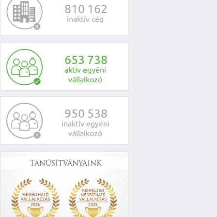
8
1
0
1
6
2
inaktív cég
6
5
3
7
3
8
aktív egyéni
vállalkozó
9
5
0
5
3
8
inaktív egyéni
vállalkozó
Tanúsítványaink