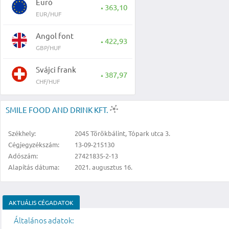
Euró
363,10
▲
EUR/HUF
Angol font
422,93
▲
GBP/HUF
Svájci frank
387,97
▲
CHF/HUF
SMILE FOOD AND DRINK KFT.
Székhely:
2045 Törökbálint, Tópark utca 3.
Cégjegyzékszám:
13-09-215130
Adószám:
27421835-2-13
Alapítás dátuma:
2021. augusztus 16.
AKTUÁLIS CÉGADATOK
Általános adatok: