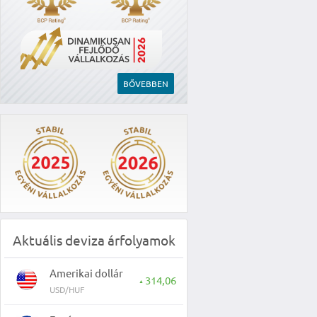
BŐVEBBEN
Aktuális deviza árfolyamok
Amerikai dollár
314,06
▲
USD/HUF