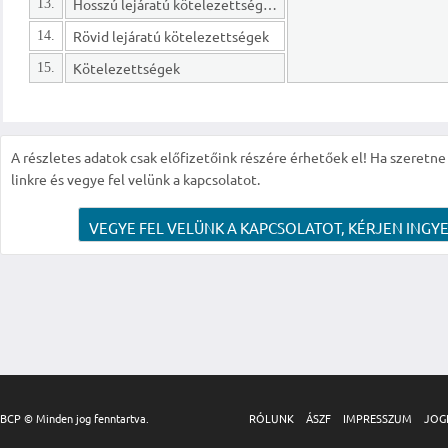
Hosszú lejáratú kötelezettségek
13.
Rövid lejáratú kötelezettségek
14.
Kötelezettségek
15.
A részletes adatok csak előfizetőink részére érhetőek el! Ha szeretne r
linkre és vegye fel velünk a kapcsolatot.
VEGYE FEL VELÜNK A KAPCSOLATOT, KÉRJEN INGYE
BCP © Minden jog fenntartva.
RÓLUNK
ÁSZF
IMPRESSZUM
JOG