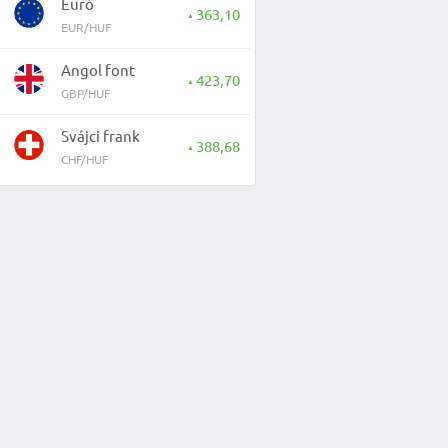
Euró
363,10
▲
EUR/HUF
Angol font
423,70
▲
GBP/HUF
Svájci frank
388,68
▲
CHF/HUF