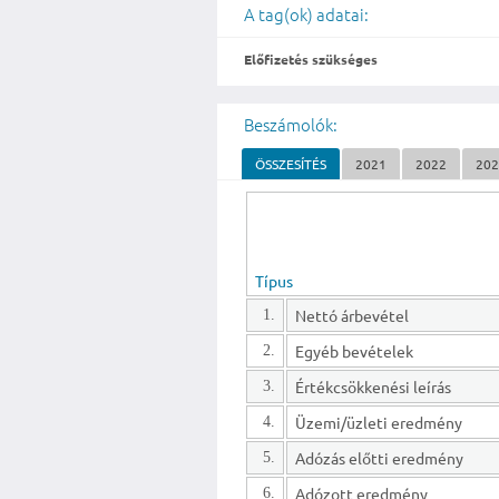
A tag(ok) adatai:
Előfizetés szükséges
Beszámolók:
ÖSSZESÍTÉS
2021
2022
20
Típus
Nettó árbevétel
1.
Egyéb bevételek
2.
Értékcsökkenési leírás
3.
Üzemi/üzleti eredmény
4.
Adózás előtti eredmény
5.
Adózott eredmény
6.