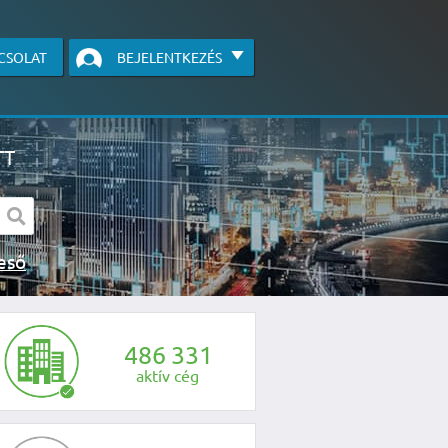
CSOLAT
BEJELENTKEZÉS
TT
s kereső
egye fel velünk a kapcsolatot az alábbi
4
8
6
3
3
1
aktív cég