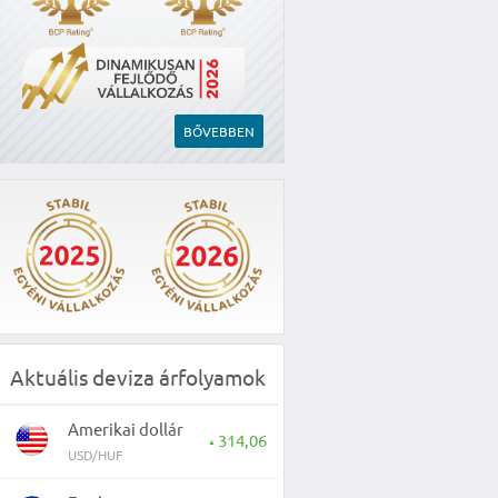
BŐVEBBEN
Aktuális deviza árfolyamok
Amerikai dollár
314,06
▲
USD/HUF