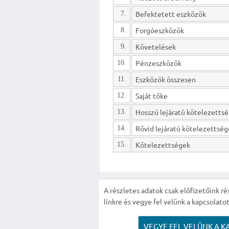
Befektetett eszközök
7.
Forgóeszközök
8.
Követelések
9.
Pénzeszközök
10.
Eszközök összesen
11.
Saját tőke
12.
13.
Rövid lejáratú kötelezettsé
14.
Kötelezettségek
15.
A részletes adatok csak előfizetőink ré
linkre és vegye fel velünk a kapcsolatot
VEGYE FEL VELÜNK A K