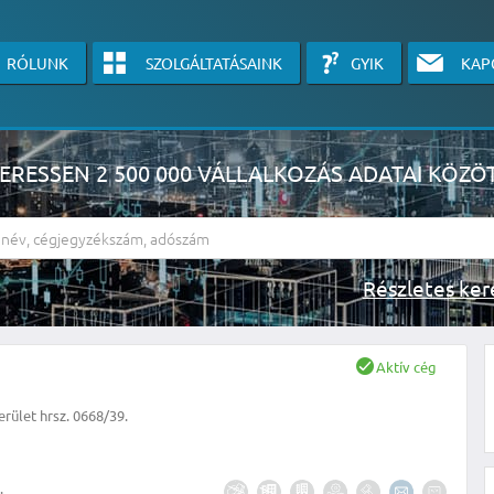
RÓLUNK
SZOLGÁLTATÁSAINK
GYIK
KAP
ERESSEN 2 500 000 VÁLLALKOZÁS ADATAI KÖZÖ
Részlete
sználók számára érhető el, használatához kérjük jelentkezzen be, vagy v
Aktív cég
linkre kattinva!
erület hrsz. 0668/39.
KÉRJEN INGYENES ÁRAJÁNLATOT IDE KATTINTVA!
.