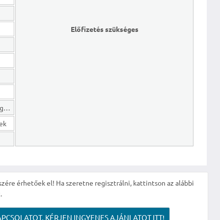
Előfizetés szükséges
Hosszú lejáratú kötelezettségek
gek
szére érhetőek el! Ha szeretne regisztrálni, kattintson az alábbi
.
APCSOLATOT, KÉRJEN INGYENES AJÁNLATOT ITT!