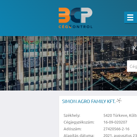
K
A részletes kereső csak belépett felha
SIMON AGRO FAMILY KFT.
Székhely:
5420 Túrkeve, Kült
Cégjegyzékszám:
16-09-020207
Adószám:
27420566-2-16
Alapítás dátuma:
2021. augusztus 23