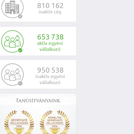
8
1
0
1
6
2
inaktív cég
6
5
3
7
3
8
aktív egyéni
vállalkozó
9
5
0
5
3
8
inaktív egyéni
vállalkozó
Tanúsítványaink