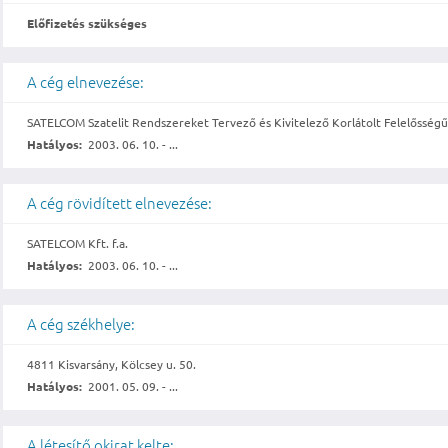
Előfizetés szükséges
A cég elnevezése:
SATELCOM Szatelit Rendszereket Tervező és Kivitelező Korlátolt Felelősségű 
Hatályos:
2003. 06. 10. - ...
A cég rövidített elnevezése:
SATELCOM Kft. f.a.
Hatályos:
2003. 06. 10. - ...
A cég székhelye:
4811 Kisvarsány, Kölcsey u. 50.
Hatályos:
2001. 05. 09. - ...
A létesítő okirat kelte: