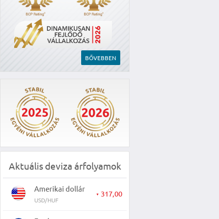
BŐVEBBEN
Aktuális deviza árfolyamok
Amerikai dollár
317,00
▼
USD/HUF