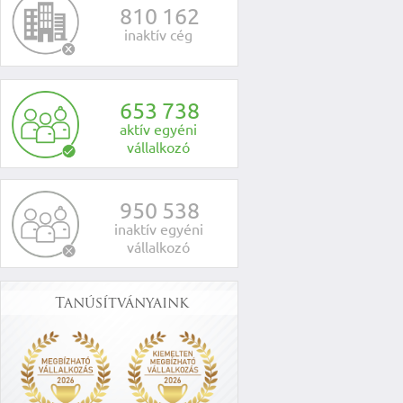
8
1
0
1
6
2
inaktív cég
6
5
3
7
3
8
aktív egyéni
vállalkozó
9
5
0
5
3
8
inaktív egyéni
vállalkozó
Tanúsítványaink