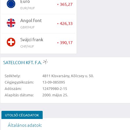
Euró
365,27
▼
EUR/HUF
Angol font
426,33
▼
GBP/HUF
Svájci frank
390,17
▼
CHF/HUF
SATELCOM KFT. F.A.
Székhely:
4811 Kisvarsány, Kölcsey u. 50.
Cégjegyzékszám:
13-09-085095
Adószám:
12479980-2-15
Alapítás dátuma:
2000. május 25.
UTOLSÓ CÉGADATOK
Általános adatok: