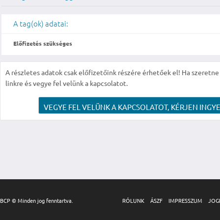
A tag(ok) adatai:
Előfizetés szükséges
A részletes adatok csak előfizetőink részére érhetőek el! Ha szeretne r
linkre és vegye fel velünk a kapcsolatot.
VEGYE FEL VELÜNK A KAPCSOLATOT, KÉRJEN INGYE
BCP © Minden jog fenntartva.
RÓLUNK
ÁSZF
IMPRESSZUM
JOG