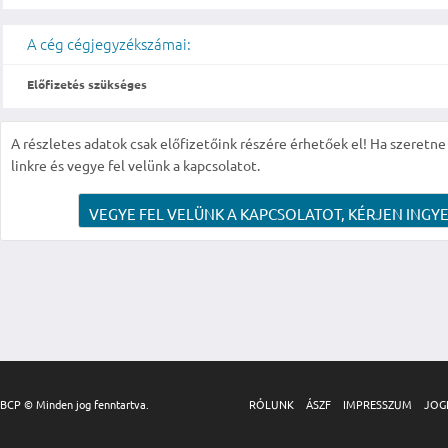
A cég cégjegyzékszámai:
Előfizetés szükséges
A részletes adatok csak előfizetőink részére érhetőek el! Ha szeretne r
linkre és vegye fel velünk a kapcsolatot.
VEGYE FEL VELÜNK A KAPCSOLATOT, KÉRJEN INGYE
BCP © Minden jog fenntartva.
RÓLUNK
ÁSZF
IMPRESSZUM
JOG