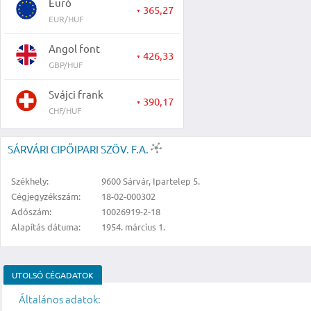
Euró
365,27
▼
EUR/HUF
Angol font
426,33
▼
GBP/HUF
Svájci frank
390,17
▼
CHF/HUF
SÁRVÁRI CIPŐIPARI SZÖV. F.A.
Székhely:
9600 Sárvár, Ipartelep 5.
Cégjegyzékszám:
18-02-000302
Adószám:
10026919-2-18
Alapítás dátuma:
1954. március 1.
UTOLSÓ CÉGADATOK
Általános adatok: