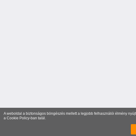
A weboldal a biztonságos böngészés mellett a legjobb felhasználói élmény nyújtá
a
Cookie Policy
-ban talál.