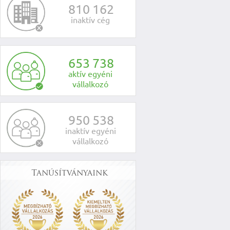
8
1
0
1
6
2
inaktív cég
6
5
3
7
3
8
aktív egyéni
vállalkozó
9
5
0
5
3
8
inaktív egyéni
vállalkozó
Tanúsítványaink