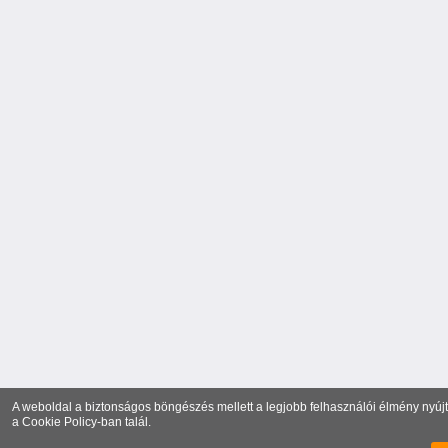
A weboldal a biztonságos böngészés mellett a legjobb felhasználói élmény nyújtá
a
Cookie Policy
-ban talál.