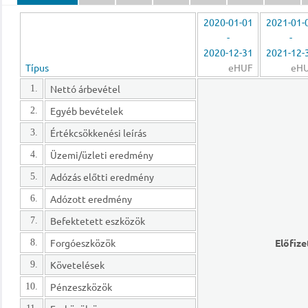
2020-01-01
2021-01-
-
-
2020-12-31
2021-12-
Típus
eHUF
eH
Nettó árbevétel
1.
Egyéb bevételek
2.
Értékcsökkenési leírás
3.
Üzemi/üzleti eredmény
4.
Adózás előtti eredmény
5.
Adózott eredmény
6.
Befektetett eszközök
7.
Forgóeszközök
Előfize
8.
Követelések
9.
Pénzeszközök
10.