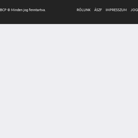
BCP © Minden jog fenntartva.
RÓLUNK
ÁSZF
IMPRESSZUM
JOG