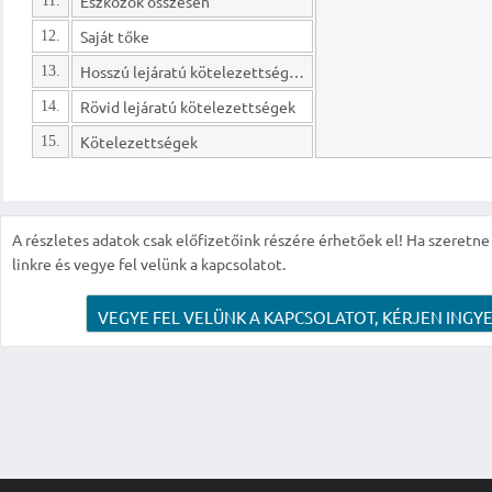
Eszközök összesen
11.
Saját tőke
12.
Hosszú lejáratú kötelezettségek
13.
Rövid lejáratú kötelezettségek
14.
Kötelezettségek
15.
A részletes adatok csak előfizetőink részére érhetőek el! Ha szeretne r
linkre és vegye fel velünk a kapcsolatot.
VEGYE FEL VELÜNK A KAPCSOLATOT, KÉRJEN INGYE