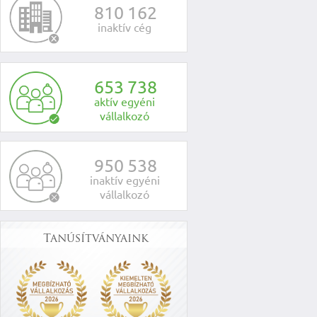
8
1
0
1
6
2
inaktív cég
6
5
3
7
3
8
aktív egyéni
vállalkozó
9
5
0
5
3
8
inaktív egyéni
vállalkozó
Tanúsítványaink