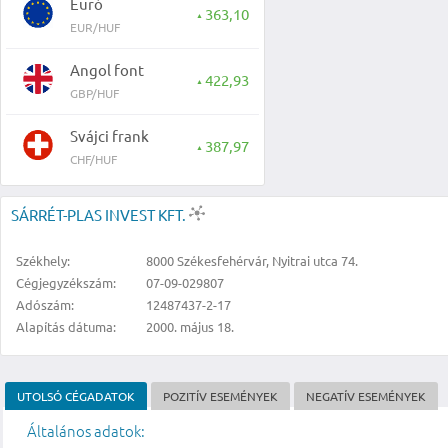
Euró
363,10
▲
EUR/HUF
Angol font
422,93
▲
GBP/HUF
Svájci frank
387,97
▲
CHF/HUF
SÁRRÉT-PLAS INVEST KFT.
Székhely:
8000 Székesfehérvár, Nyitrai utca 74.
Cégjegyzékszám:
07-09-029807
Adószám:
12487437-2-17
Alapítás dátuma:
2000. május 18.
UTOLSÓ CÉGADATOK
POZITÍV ESEMÉNYEK
NEGATÍV ESEMÉNYEK
Általános adatok: