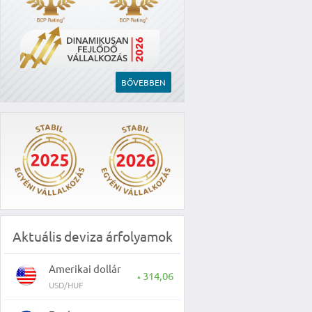
BŐVEBBEN
Aktuális deviza árfolyamok
Amerikai dollár
314,06
▲
USD/HUF