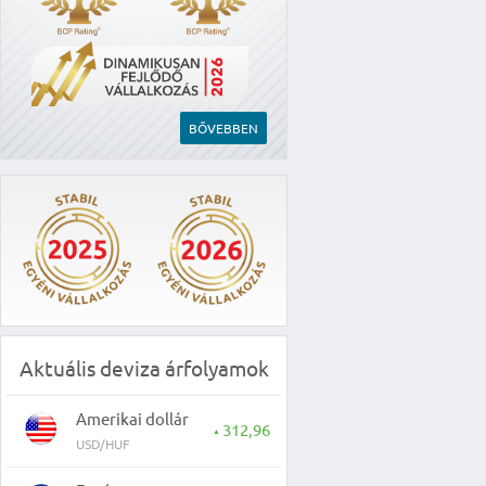
BŐVEBBEN
Aktuális deviza árfolyamok
Amerikai dollár
312,96
▲
USD/HUF