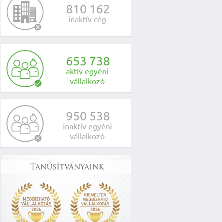
8
1
0
1
6
2
inaktív cég
6
5
3
7
3
8
aktív egyéni
vállalkozó
9
5
0
5
3
8
inaktív egyéni
vállalkozó
Tanúsítványaink