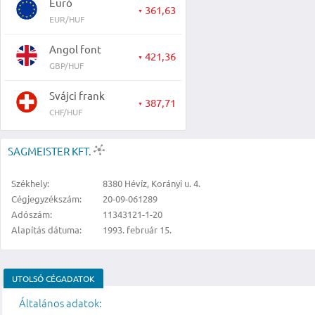
Euró
361,63
▼
EUR/HUF
Angol font
421,36
▼
GBP/HUF
Svájci frank
387,71
▼
CHF/HUF
SAGMEISTER KFT.
Székhely:
8380 Hévíz, Korányi u. 4.
Cégjegyzékszám:
20-09-061289
Adószám:
11343121-1-20
Alapítás dátuma:
1993. február 15.
UTOLSÓ CÉGADATOK
Általános adatok: