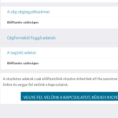
A cég cégjegyzékszámai:
Előfizetés szükséges
Cégformától függő adatok:
A tag(ok) adatai:
Előfizetés szükséges
A részletes adatok csak előfizetőink részére érhetőek el! Ha szeretne r
linkre és vegye fel velünk a kapcsolatot.
VEGYE FEL VELÜNK A KAPCSOLATOT, KÉRJEN INGYE