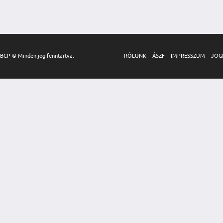
BCP © Minden jog fenntartva.
RÓLUNK
ÁSZF
IMPRESSZUM
JOG