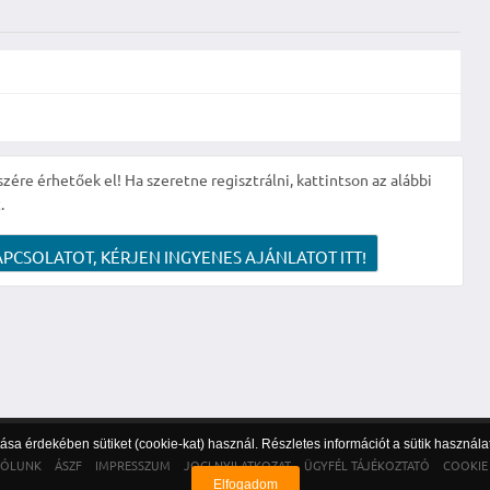
szére érhetőek el! Ha szeretne regisztrálni, kattintson az alábbi
.
APCSOLATOT, KÉRJEN INGYENES AJÁNLATOT ITT!
sa érdekében sütiket (cookie-kat) használ. Részletes információt a sütik használa
RÓLUNK
ÁSZF
IMPRESSZUM
JOGI NYILATKOZAT
ÜGYFÉL TÁJÉKOZTATÓ
COOKIE