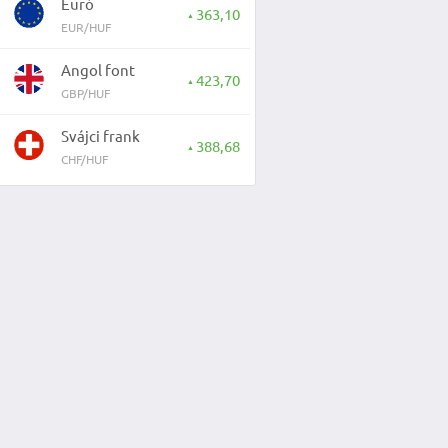
Euró
363,10
▲
EUR/HUF
Angol font
423,70
▲
GBP/HUF
Svájci frank
388,68
▲
CHF/HUF