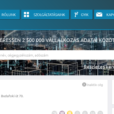
RÓLUNK
SZOLGÁLTATÁSAINK
GYIK
KAP
ERESSEN 2 500 000 VÁLLALKOZÁS ADATAI KÖZÖ
Részlete
sználók számára érhető el, használatához kérjük jelentkezzen be, vagy v
Inaktív cég
linkre kattinva!
 Budafoki út 70.
KÉRJEN INGYENES ÁRAJÁNLATOT IDE KATTINTVA!