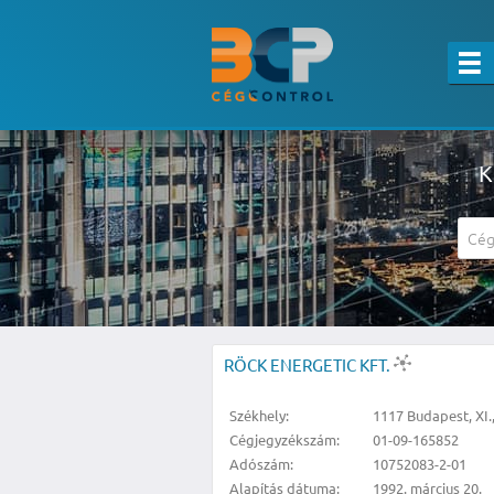
K
A részletes kereső csak belépett felha
RÖCK ENERGETIC KFT.
Székhely:
1117 Budapest, XI.,
Cégjegyzékszám:
01-09-165852
Adószám:
10752083-2-01
Alapítás dátuma:
1992. március 20.