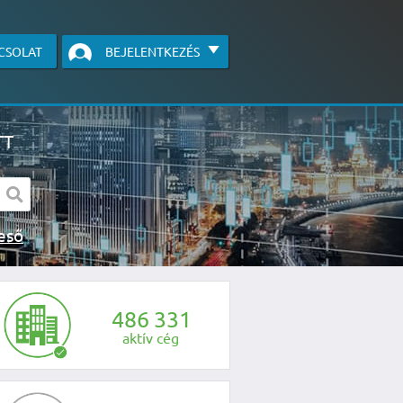
CSOLAT
BEJELENTKEZÉS
TT
s kereső
egye fel velünk a kapcsolatot az alábbi
4
8
6
3
3
1
aktív cég