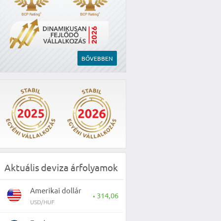
BŐVEBBEN
Aktuális deviza árfolyamok
Amerikai dollár
314,06
▲
USD/HUF