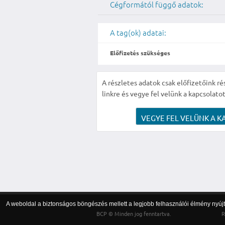
Cégformától függő adatok:
A tag(ok) adatai:
Előfizetés szükséges
A részletes adatok csak előfizetőink ré
linkre és vegye fel velünk a kapcsolatot
VEGYE FEL VELÜNK A K
A weboldal a biztonságos böngészés mellett a legjobb felhasználói élmény nyújtá
BCP © Minden jog fenntartva.