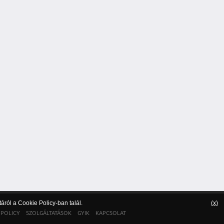
táról a
Cookie Policy
-ban talál.
(x)
 POLICY
SZOLGÁLTATÁSOK
GYIK
KAPCSOLAT