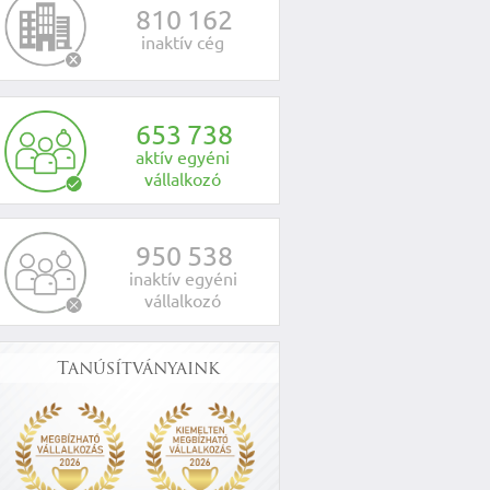
8
1
0
1
6
2
inaktív cég
6
5
3
7
3
8
aktív egyéni
vállalkozó
9
5
0
5
3
8
inaktív egyéni
vállalkozó
Tanúsítványaink