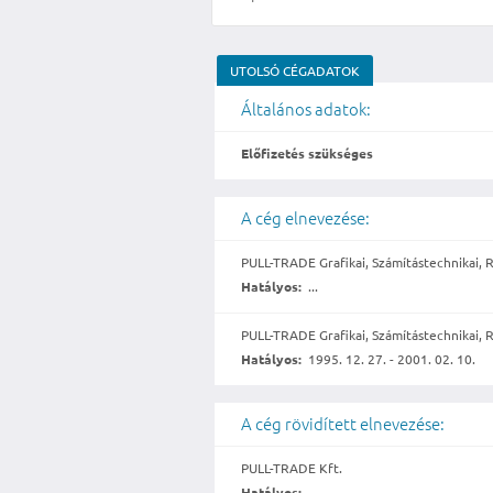
UTOLSÓ CÉGADATOK
Általános adatok:
Előfizetés szükséges
A cég elnevezése:
PULL-TRADE Grafikai, Számítástechnikai, R
Hatályos:
...
PULL-TRADE Grafikai, Számítástechnikai, R
Hatályos:
1995. 12. 27. - 2001. 02. 10.
A cég rövidített elnevezése:
PULL-TRADE Kft.
Hatályos:
...