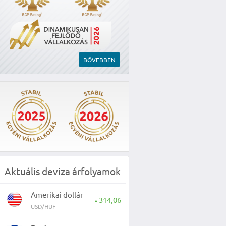
BŐVEBBEN
Aktuális deviza árfolyamok
Amerikai dollár
314,06
▲
USD/HUF