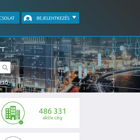
CSOLAT
BEJELENTKEZÉS
TT
s kereső
egye fel velünk a kapcsolatot az alábbi
4
8
6
3
3
1
aktív cég