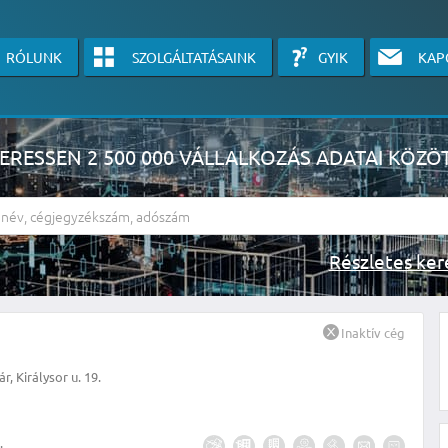
RÓLUNK
SZOLGÁLTATÁSAINK
GYIK
KAP
ERESSEN 2 500 000 VÁLLALKOZÁS ADATAI KÖZÖ
Részlete
sználók számára érhető el, használatához kérjük jelentkezzen be, vagy v
Inaktív cég
linkre kattinva!
, Királysor u. 19.
KÉRJEN INGYENES ÁRAJÁNLATOT IDE KATTINTVA!
.