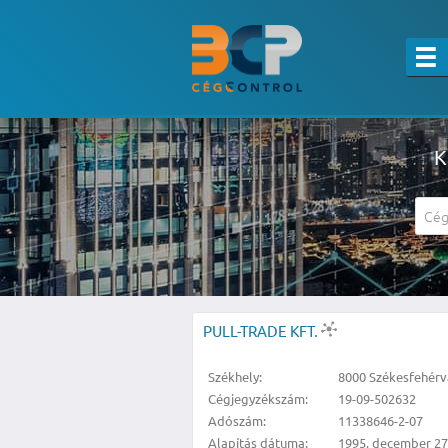
K
A részletes kereső csak belépett felha
PULL-TRADE KFT.
Székhely:
8000 Székesfehérvár
Cégjegyzékszám:
19-09-502632
Adószám:
11338646-2-07
Alapítás dátuma:
1995. december 27