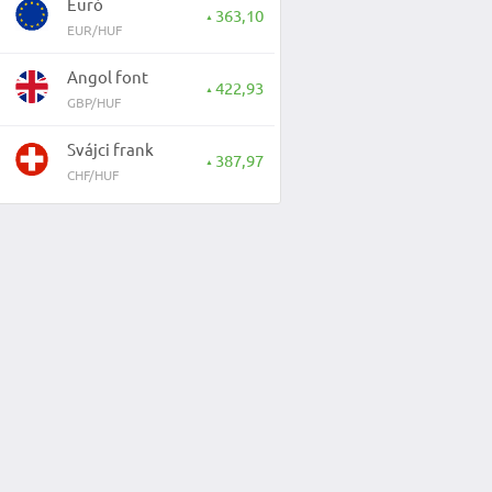
Euró
363,10
▲
EUR/HUF
Angol font
422,93
▲
GBP/HUF
Svájci frank
387,97
▲
CHF/HUF