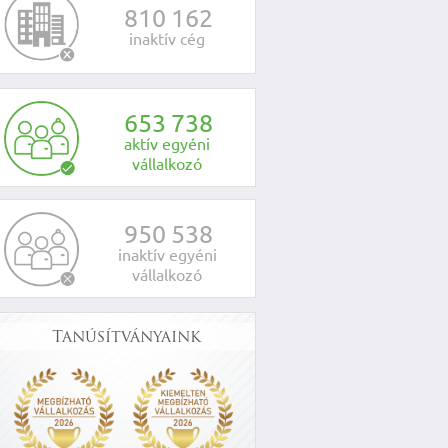
8
1
0
1
6
2
inaktív cég
6
5
3
7
3
8
aktív egyéni
vállalkozó
9
5
0
5
3
8
inaktív egyéni
vállalkozó
Tanúsítványaink