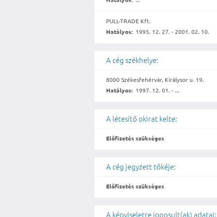
PULL-TRADE Kft.
Hatályos:
1995. 12. 27. - 2001. 02. 10.
A cég székhelye:
8000 Székesfehérvár, Királysor u. 19.
Hatályos:
1997. 12. 01. - ...
A létesítő okirat kelte:
Előfizetés szükséges
A cég jegyzett tőkéje:
Előfizetés szükséges
A képviseletre jogosult(ak) adatai: