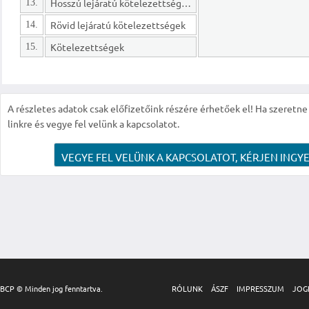
Hosszú lejáratú kötelezettségek
13.
Rövid lejáratú kötelezettségek
14.
Kötelezettségek
15.
A részletes adatok csak előfizetőink részére érhetőek el! Ha szeretne r
linkre és vegye fel velünk a kapcsolatot.
VEGYE FEL VELÜNK A KAPCSOLATOT, KÉRJEN INGYE
BCP © Minden jog fenntartva.
RÓLUNK
ÁSZF
IMPRESSZUM
JOG