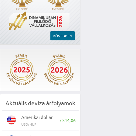
BŐVEBBEN
Aktuális deviza árfolyamok
Amerikai dollár
314,06
▲
USD/HUF