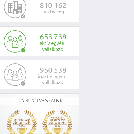
8
1
0
1
6
2
inaktív cég
6
5
3
7
3
8
aktív egyéni
vállalkozó
9
5
0
5
3
8
inaktív egyéni
vállalkozó
Tanúsítványaink