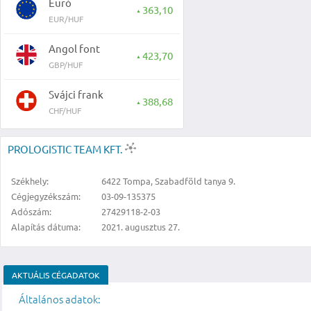
Euró
363,10
▲
EUR/HUF
Angol font
423,70
▲
GBP/HUF
Svájci frank
388,68
▲
CHF/HUF
PROLOGISTIC TEAM KFT.
Székhely:
6422 Tompa, Szabadföld tanya 9.
Cégjegyzékszám:
03-09-135375
Adószám:
27429118-2-03
Alapítás dátuma:
2021. augusztus 27.
AKTUÁLIS CÉGADATOK
Általános adatok: