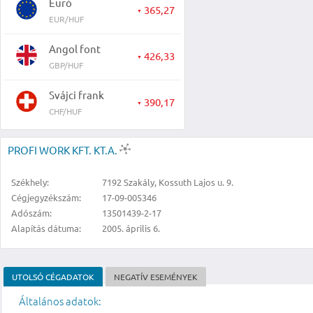
Euró
365,27
▼
EUR/HUF
Angol font
426,33
▼
GBP/HUF
Svájci frank
390,17
▼
CHF/HUF
PROFI WORK KFT. KT.A.
Székhely:
7192 Szakály, Kossuth Lajos u. 9.
Cégjegyzékszám:
17-09-005346
Adószám:
13501439-2-17
Alapítás dátuma:
2005. április 6.
UTOLSÓ CÉGADATOK
NEGATÍV ESEMÉNYEK
Általános adatok: