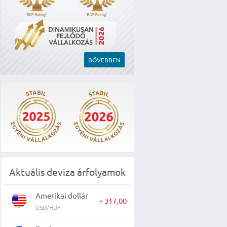
BŐVEBBEN
Aktuális deviza árfolyamok
Amerikai dollár
317,00
▼
USD/HUF