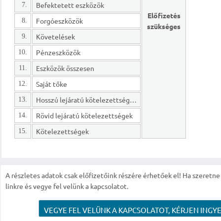
Befektetett eszközök
7.
Előfizetés
Forgóeszközök
8.
szükséges
Követelések
9.
Pénzeszközök
10.
Eszközök összesen
11.
Saját tőke
12.
Hosszú lejáratú kötelezettségek
13.
Rövid lejáratú kötelezettségek
14.
Kötelezettségek
15.
A részletes adatok csak előfizetőink részére érhetőek el! Ha szeretne r
linkre és vegye fel velünk a kapcsolatot.
VEGYE FEL VELÜNK A KAPCSOLATOT, KÉRJEN INGYE