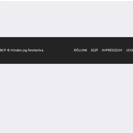
BCP © Minden jog fenntartva.
RÓLUNK
ÁSZF
IMPRESSZUM
JOG