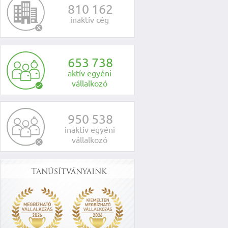
8
1
0
1
6
2
inaktív cég
6
5
3
7
3
8
aktív egyéni
vállalkozó
9
5
0
5
3
8
inaktív egyéni
vállalkozó
Tanúsítványaink