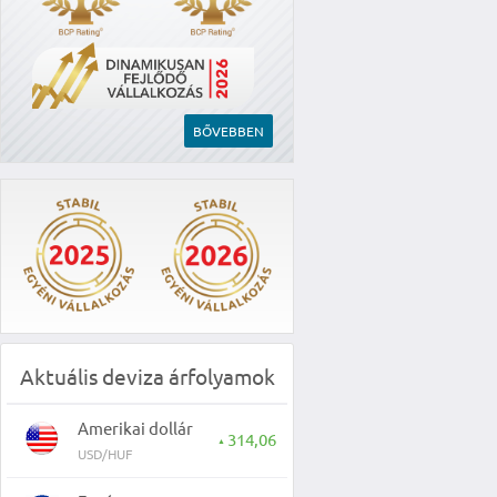
BŐVEBBEN
Aktuális deviza árfolyamok
Amerikai dollár
314,06
▲
USD/HUF