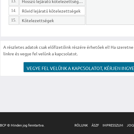
Hosszú lejáratú kötelezettségek
13.
Rövid lejáratú kötelezettségek
14.
Kötelezettségek
15.
A részletes adatok csak előfizetőink részére érhetőek el! Ha szeretne r
linkre és vegye fel velünk a kapcsolatot.
VEGYE FEL VELÜNK A KAPCSOLATOT, KÉRJEN INGYE
BCP © Minden jog fenntartva.
RÓLUNK
ÁSZF
IMPRESSZUM
JOG