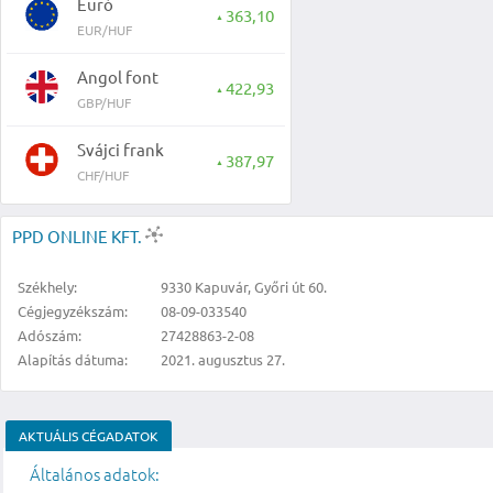
Euró
363,10
▲
EUR/HUF
Angol font
422,93
▲
GBP/HUF
Svájci frank
387,97
▲
CHF/HUF
PPD ONLINE KFT.
Székhely:
9330 Kapuvár, Győri út 60.
Cégjegyzékszám:
08-09-033540
Adószám:
27428863-2-08
Alapítás dátuma:
2021. augusztus 27.
AKTUÁLIS CÉGADATOK
Általános adatok: