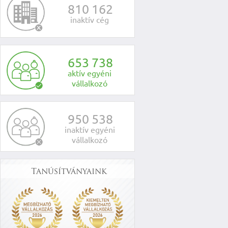
8
1
0
1
6
2
inaktív cég
6
5
3
7
3
8
aktív egyéni
vállalkozó
9
5
0
5
3
8
inaktív egyéni
vállalkozó
Tanúsítványaink