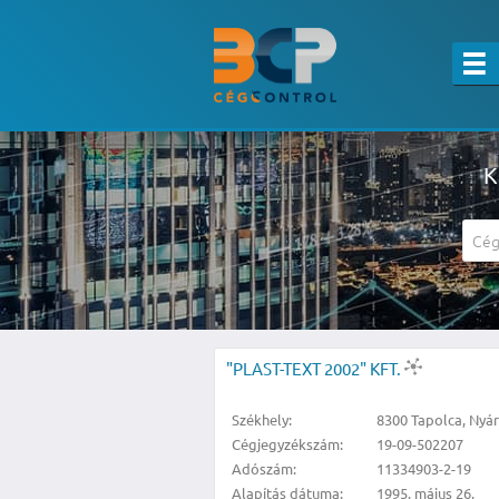
K
A részletes kereső csak belépett felha
"PLAST-TEXT 2002" KFT.
Székhely:
8300 Tapolca, Nyár
Cégjegyzékszám:
19-09-502207
Adószám:
11334903-2-19
Alapítás dátuma:
1995. május 26.