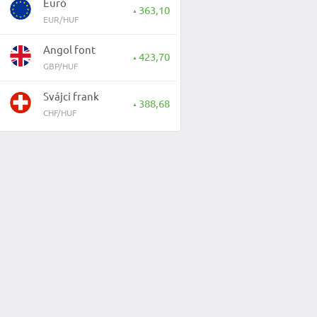
Euró
363,10
▲
EUR/HUF
Angol font
423,70
▲
GBP/HUF
Svájci frank
388,68
▲
CHF/HUF