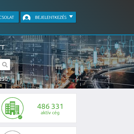
CSOLAT
BEJELENTKEZÉS
TT
s kereső
egye fel velünk a kapcsolatot az alábbi
4
8
6
3
3
1
aktív cég