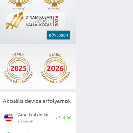
BŐVEBBEN
Aktuális deviza árfolyamok
Amerikai dollár
314,06
▲
USD/HUF