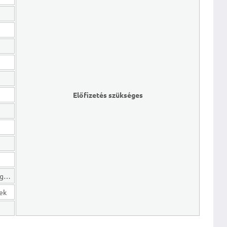
Előfizetés szükséges
Hosszú lejáratú kötelezettségek
gek