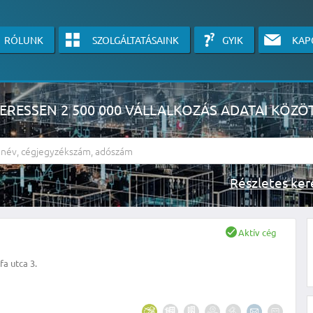
RÓLUNK
SZOLGÁLTATÁSAINK
GYIK
KAP
ERESSEN 2 500 000 VÁLLALKOZÁS ADATAI KÖZÖ
Részlete
sználók számára érhető el, használatához kérjük jelentkezzen be, vagy v
Aktív cég
linkre kattinva!
fa utca 3.
KÉRJEN INGYENES ÁRAJÁNLATOT IDE KATTINTVA!