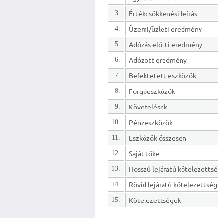
Értékcsökkenési leírás
3.
Üzemi/üzleti eredmény
4.
Adózás előtti eredmény
5.
Adózott eredmény
6.
Befektetett eszközök
7.
Forgóeszközök
8.
Követelések
9.
Pénzeszközök
10.
Eszközök összesen
11.
Saját tőke
12.
13.
Rövid lejáratú kötelezettsé
14.
Kötelezettségek
15.