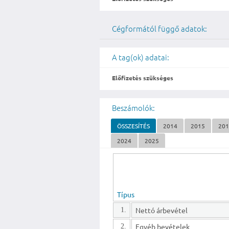
Cégformától függő adatok:
A tag(ok) adatai:
Előfizetés szükséges
Beszámolók:
ÖSSZESÍTÉS
2014
2015
20
2024
2025
Típus
Nettó árbevétel
1.
Egyéb bevételek
2.