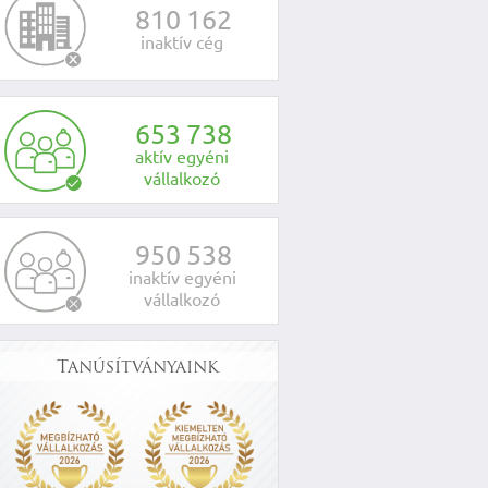
8
1
0
1
6
2
inaktív cég
6
5
3
7
3
8
aktív egyéni
vállalkozó
9
5
0
5
3
8
inaktív egyéni
vállalkozó
Tanúsítványaink