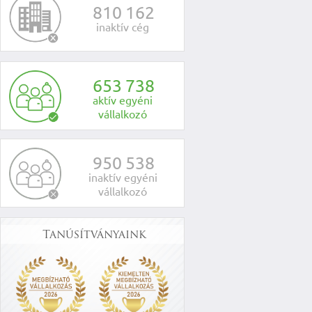
8
1
0
1
6
2
inaktív cég
6
5
3
7
3
8
aktív egyéni
vállalkozó
9
5
0
5
3
8
inaktív egyéni
vállalkozó
Tanúsítványaink