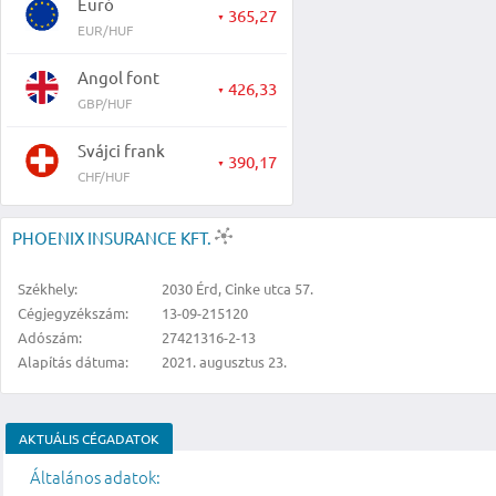
Euró
365,27
▼
EUR/HUF
Angol font
426,33
▼
GBP/HUF
Svájci frank
390,17
▼
CHF/HUF
PHOENIX INSURANCE KFT.
Székhely:
2030 Érd, Cinke utca 57.
Cégjegyzékszám:
13-09-215120
Adószám:
27421316-2-13
Alapítás dátuma:
2021. augusztus 23.
AKTUÁLIS CÉGADATOK
Általános adatok: