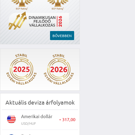
BŐVEBBEN
Aktuális deviza árfolyamok
Amerikai dollár
317,00
▼
USD/HUF