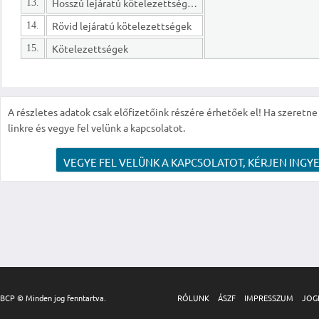
Hosszú lejáratú kötelezettségek
13.
Rövid lejáratú kötelezettségek
14.
Kötelezettségek
15.
A részletes adatok csak előfizetőink részére érhetőek el! Ha szeretne r
linkre és vegye fel velünk a kapcsolatot.
VEGYE FEL VELÜNK A KAPCSOLATOT, KÉRJEN INGYE
BCP © Minden jog fenntartva.
RÓLUNK
ÁSZF
IMPRESSZUM
JOG