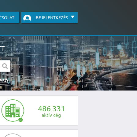
CSOLAT
BEJELENTKEZÉS
TT
s kereső
egye fel velünk a kapcsolatot az alábbi
4
8
6
3
3
1
aktív cég