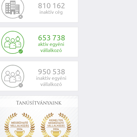
8
1
0
1
6
2
inaktív cég
6
5
3
7
3
8
aktív egyéni
vállalkozó
9
5
0
5
3
8
inaktív egyéni
vállalkozó
Tanúsítványaink