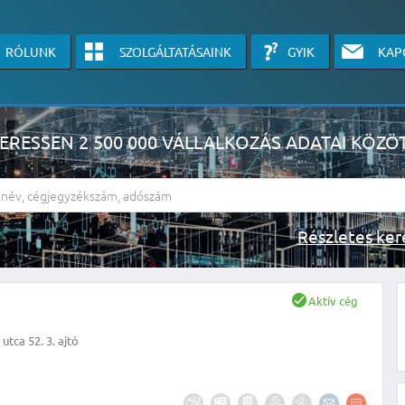
RÓLUNK
SZOLGÁLTATÁSAINK
GYIK
KAP
ERESSEN 2 500 000 VÁLLALKOZÁS ADATAI KÖZÖ
Részlete
sználók számára érhető el, használatához kérjük jelentkezzen be, vagy v
Aktív cég
linkre kattinva!
utca 52. 3. ajtó
KÉRJEN INGYENES ÁRAJÁNLATOT IDE KATTINTVA!