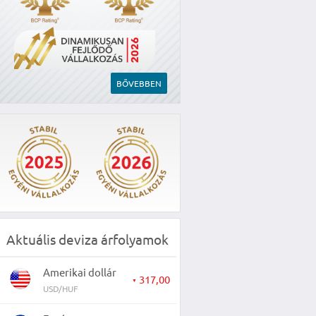
BŐVEBBEN
Aktuális deviza árfolyamok
Amerikai dollár
317,00
▼
USD/HUF