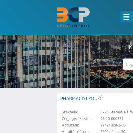
K
A részletes kereső csak belépett felha
PHARMAGIST ZRT.
Székhely:
6725 Szeged, Pálfy 
Cégjegyzékszám:
06-10-000581
Adószám:
27421828-2-06
Alapítás dátuma:
2021. június 30.