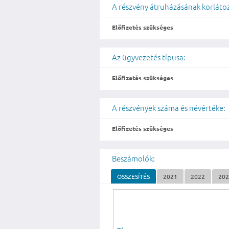
A részvény átruházásának korláto
Előfizetés szükséges
Az ügyvezetés típusa:
Előfizetés szükséges
A részvények száma és névértéke:
Előfizetés szükséges
Beszámolók:
ÖSSZESÍTÉS
2021
2022
20