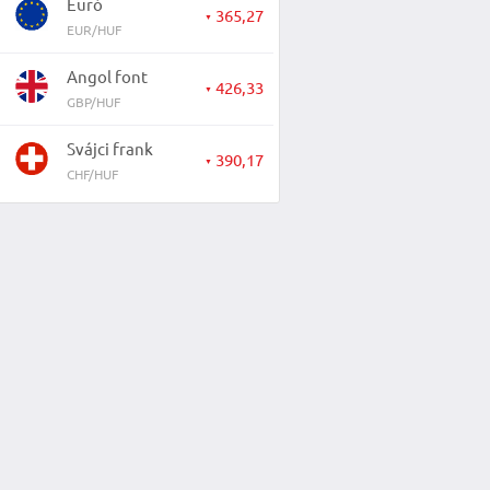
Euró
365,27
▼
EUR/HUF
Angol font
426,33
▼
GBP/HUF
Svájci frank
390,17
▼
CHF/HUF