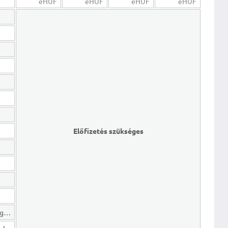
eHUF
eHUF
eHUF
eHUF
Előfizetés szükséges
Hosszú lejáratú kötelezettségek