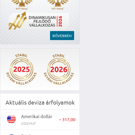
BŐVEBBEN
Aktuális deviza árfolyamok
Amerikai dollár
317,00
▼
USD/HUF