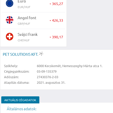
Euró
365,27
▼
EUR/HUF
Angol font
426,33
▼
GBP/HUF
Svájci frank
390,17
▼
CHF/HUF
PET SOLUTIONS KFT.
Székhely:
6000 Kecskemét, Nemesszeghy Márta utca 1.
Cégjegyzékszám:
03-09-135379
Adószám:
27430376-2-03
Alapítás dátuma:
2021. augusztus 31.
AKTUÁLIS CÉGADATOK
Általános adatok: