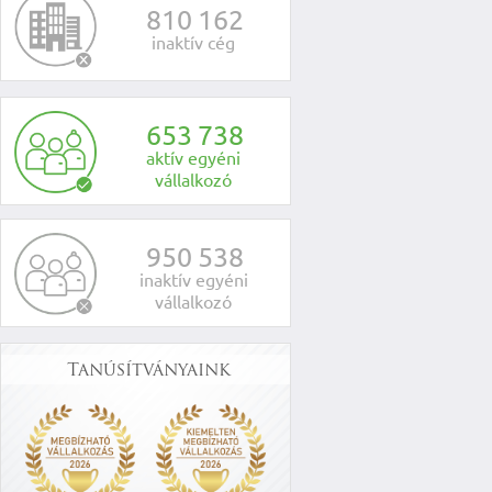
8
1
0
1
6
2
inaktív cég
6
5
3
7
3
8
aktív egyéni
vállalkozó
9
5
0
5
3
8
inaktív egyéni
vállalkozó
Tanúsítványaink