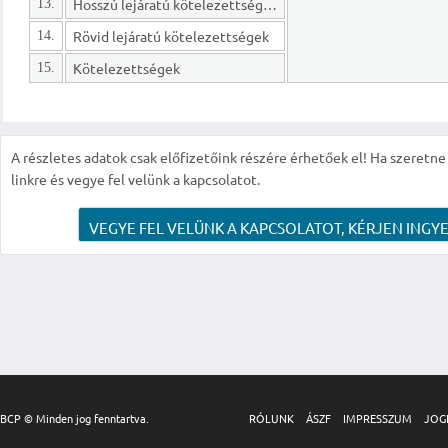
Hosszú lejáratú kötelezettségek
13.
Rövid lejáratú kötelezettségek
14.
Kötelezettségek
15.
A részletes adatok csak előfizetőink részére érhetőek el! Ha szeretne r
linkre és vegye fel velünk a kapcsolatot.
VEGYE FEL VELÜNK A KAPCSOLATOT, KÉRJEN INGYE
BCP © Minden jog fenntartva.
RÓLUNK
ÁSZF
IMPRESSZUM
JOG