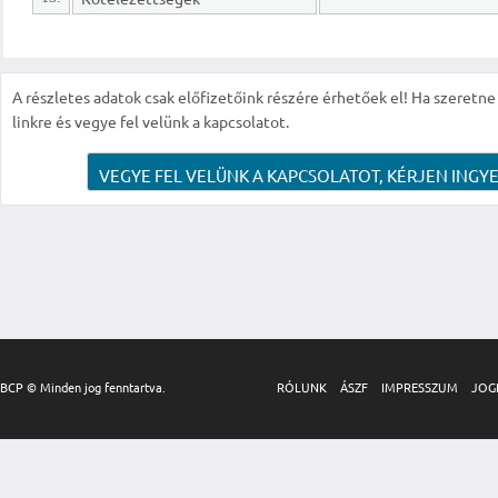
A részletes adatok csak előfizetőink részére érhetőek el! Ha szeretne r
linkre és vegye fel velünk a kapcsolatot.
VEGYE FEL VELÜNK A KAPCSOLATOT, KÉRJEN INGYE
BCP © Minden jog fenntartva.
RÓLUNK
ÁSZF
IMPRESSZUM
JOG