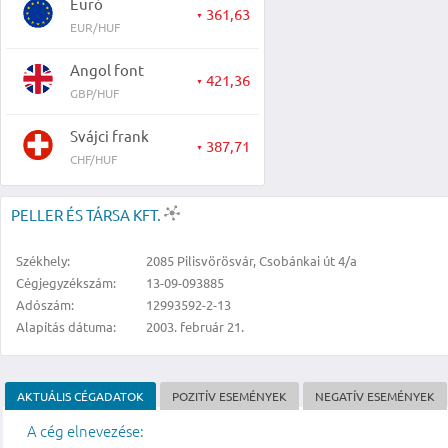
Euró
361,63
▼
EUR/HUF
Angol font
421,36
▼
GBP/HUF
Svájci frank
387,71
▼
CHF/HUF
PELLER ÉS TÁRSA KFT.
Székhely:
2085 Pilisvörösvár, Csobánkai út 4/a
Cégjegyzékszám:
13-09-093885
Adószám:
12993592-2-13
Alapítás dátuma:
2003. február 21.
AKTUÁLIS CÉGADATOK
POZITÍV ESEMÉNYEK
NEGATÍV ESEMÉNYEK
A cég elnevezése: