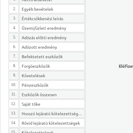
Egyéb bevételek
2.
Értékcsökkenési leírás
3.
Üzemi/üzleti eredmény
4.
Adózás előtti eredmény
5.
Adózott eredmény
6.
Befektetett eszközök
7.
Forgóeszközök
Előfize
8.
Követelések
9.
Pénzeszközök
10.
Eszközök összesen
11.
Saját tőke
12.
Hosszú lejáratú kötelezettségek
13.
Rövid lejáratú kötelezettségek
14.
Kötelezettségek
15.