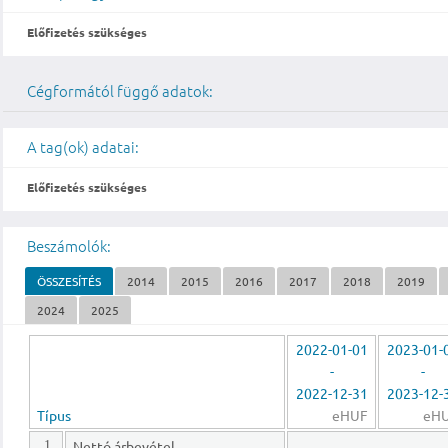
Előfizetés szükséges
Cégformától függő adatok:
A tag(ok) adatai:
Előfizetés szükséges
Beszámolók:
ÖSSZESÍTÉS
2014
2015
2016
2017
2018
2019
2024
2025
2022-01-01
2023-01-
-
-
2022-12-31
2023-12-
Típus
eHUF
eH
Nettó árbevétel
1.