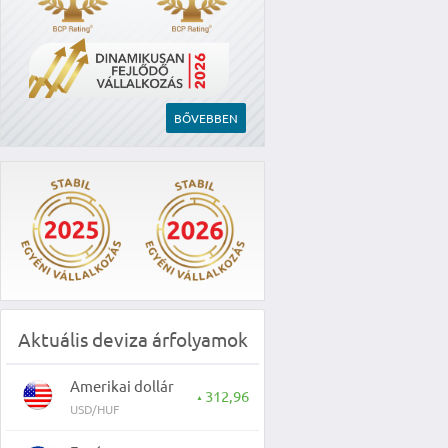
BŐVEBBEN
Aktuális deviza árfolyamok
Amerikai dollár
312,96
▲
USD/HUF