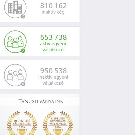
8
1
0
1
6
2
inaktív cég
6
5
3
7
3
8
aktív egyéni
vállalkozó
9
5
0
5
3
8
inaktív egyéni
vállalkozó
Tanúsítványaink