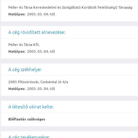
Peller és Társa Kereskedelmi és Szolgáltató Korlátolt Felelősségű Társaság
Hatályos:
2003. 03. 04.-től
A cég rövidített elnevezése:
Peller és Társa Kft.
Hatályos:
2003. 03. 04.-től
A cég székhelye:
2085 Pilisvörösvár, Csobánkai út 4/a
Hatályos:
2003. 03. 04.-től
A létesítő okirat kelte:
Előfizetés szükséges
A cég tevékenysége: