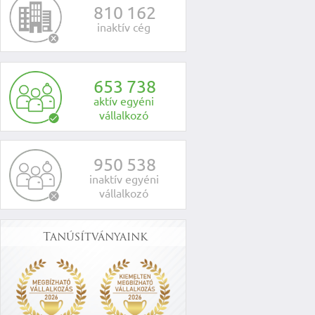
8
1
0
1
6
2
inaktív cég
6
5
3
7
3
8
aktív egyéni
vállalkozó
9
5
0
5
3
8
inaktív egyéni
vállalkozó
Tanúsítványaink