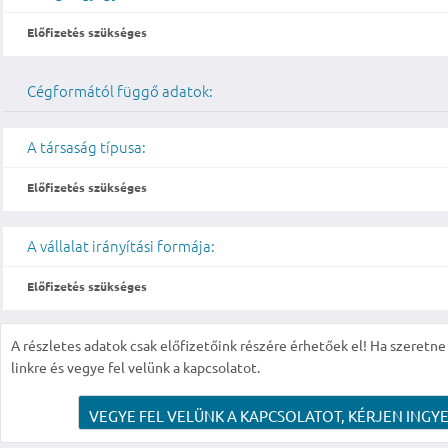
Előfizetés szükséges
Cégformától függő adatok:
A társaság típusa:
Előfizetés szükséges
A vállalat irányítási formája:
Előfizetés szükséges
A részletes adatok csak előfizetőink részére érhetőek el! Ha szeretne r
linkre és vegye fel velünk a kapcsolatot.
VEGYE FEL VELÜNK A KAPCSOLATOT, KÉRJEN INGYE