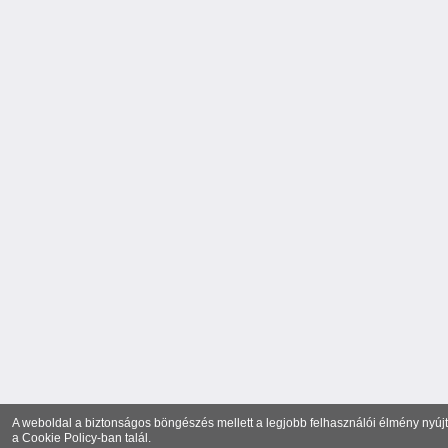
A weboldal a biztonságos böngészés mellett a legjobb felhasználói élmény nyújtá
a
Cookie Policy
-ban talál.