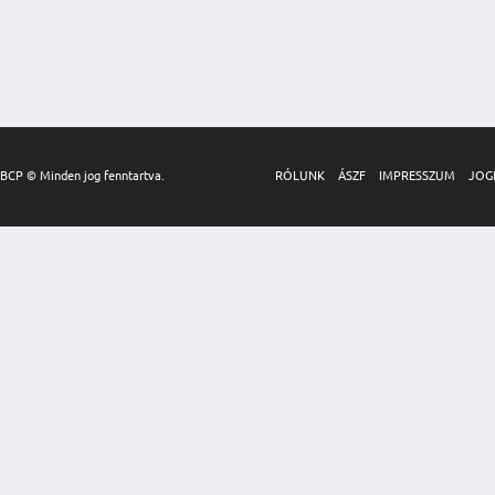
BCP © Minden jog fenntartva.
RÓLUNK
ÁSZF
IMPRESSZUM
JOG