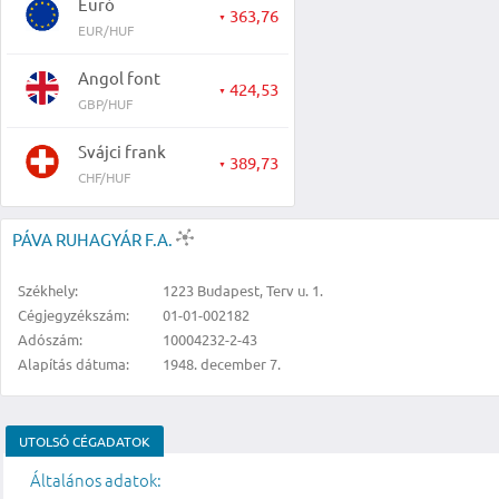
Euró
363,76
▼
EUR/HUF
Angol font
424,53
▼
GBP/HUF
Svájci frank
389,73
▼
CHF/HUF
PÁVA RUHAGYÁR F.A.
Székhely:
1223 Budapest, Terv u. 1.
Cégjegyzékszám:
01-01-002182
Adószám:
10004232-2-43
Alapítás dátuma:
1948. december 7.
UTOLSÓ CÉGADATOK
Általános adatok: