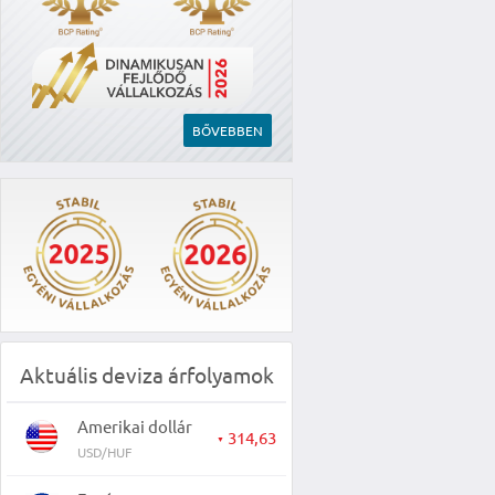
BŐVEBBEN
Aktuális deviza árfolyamok
Amerikai dollár
314,63
▼
USD/HUF